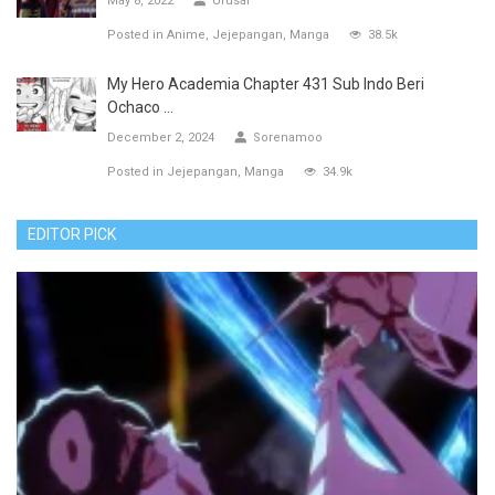
May 8, 2022
Urusai
Posted in
Anime
Jejepangan
Manga
38.5k
My Hero Academia Chapter 431 Sub Indo Beri
Ochaco ...
December 2, 2024
Sorenamoo
Posted in
Jejepangan
Manga
34.9k
EDITOR PICK