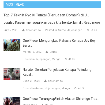
MOST READ
Top 7 Teknik Ryoiki Tenkai (Perluasan Domain) di J...
Jujutsu Kaisen menyuguhkan pada kita bentuk lain d...
Read more
July 6, 2021
Sorenamoo
Posted in
Anime
Jejepangan
66.4k
One Piece: Mengungkap Rahasia Kenapa Joy Boy
Baru ...
March 16, 2022
Urusai
Posted in
Jejepangan
Manga
41.8k
Naruto : Deretan Penjelasan Kenapa Pelindung
Kepal...
June 21, 2022
Sorenamoo
Posted in
Anime
Jejepangan
Manga
41.3k
One Piece: Terungkap! Inilah Alasan Shirohige Tida...