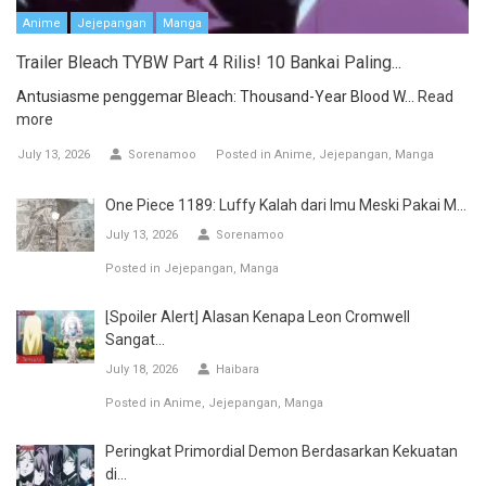
Anime
Jejepangan
Manga
Trailer Bleach TYBW Part 4 Rilis! 10 Bankai Paling...
Antusiasme penggemar Bleach: Thousand-Year Blood W...
Read
more
July 13, 2026
Sorenamoo
Posted in
Anime
Jejepangan
Manga
One Piece 1189: Luffy Kalah dari Imu Meski Pakai M...
July 13, 2026
Sorenamoo
Posted in
Jejepangan
Manga
[Spoiler Alert] Alasan Kenapa Leon Cromwell
Sangat...
July 18, 2026
Haibara
Posted in
Anime
Jejepangan
Manga
Peringkat Primordial Demon Berdasarkan Kekuatan
di...