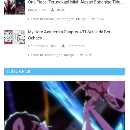
One Piece: Terungkap! Inilah Alasan Shirohige Tida...
May 8, 2022
Urusai
Posted in
Anime
Jejepangan
Manga
38.5k
My Hero Academia Chapter 431 Sub Indo Beri
Ochaco ...
December 2, 2024
Sorenamoo
Posted in
Jejepangan
Manga
34.9k
EDITOR PICK