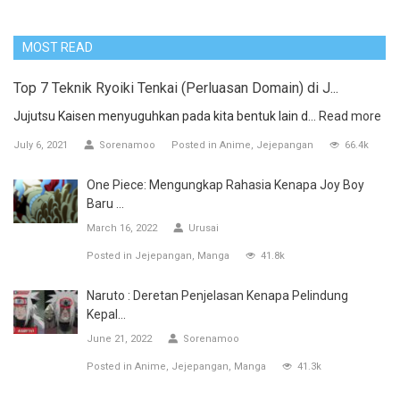
MOST READ
Top 7 Teknik Ryoiki Tenkai (Perluasan Domain) di J...
Jujutsu Kaisen menyuguhkan pada kita bentuk lain d...
Read more
July 6, 2021
Sorenamoo
Posted in
Anime
Jejepangan
66.4k
One Piece: Mengungkap Rahasia Kenapa Joy Boy
Baru ...
March 16, 2022
Urusai
Posted in
Jejepangan
Manga
41.8k
Naruto : Deretan Penjelasan Kenapa Pelindung
Kepal...
June 21, 2022
Sorenamoo
Posted in
Anime
Jejepangan
Manga
41.3k