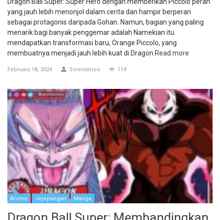
Dragon Ball Super: Super Hero dengan memberikan Piccolo peran
yang jauh lebih menonjol dalam cerita dan hampir berperan
sebagai protagonis daripada Gohan. Namun, bagian yang paling
menarik bagi banyak penggemar adalah Namekian itu
mendapatkan transformasi baru, Orange Piccolo, yang
membuatnya menjadi jauh lebih kuat di Dragon
Read more
February 18, 2024
Sorenamoo
114
Anime
Jejepangan
Manga
Dragon Ball Super: Membandingkan