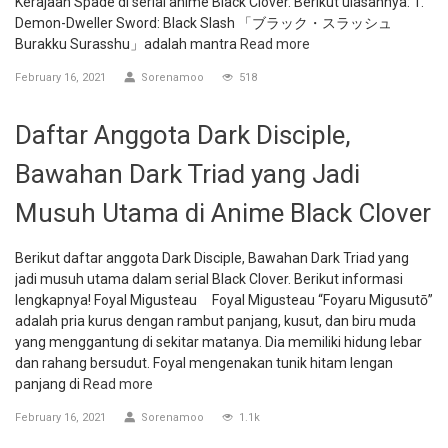
Kerajaan Spade di serial anime Black Clover. Berikut ulasannya: 1.
Demon-Dweller Sword: Black Slash 「ブラック・スラッシュ
Burakku Surasshu」adalah mantra
Read more
February 16, 2021
Sorenamoo
518
Daftar Anggota Dark Disciple,
Bawahan Dark Triad yang Jadi
Musuh Utama di Anime Black Clover
Berikut daftar anggota Dark Disciple, Bawahan Dark Triad yang
jadi musuh utama dalam serial Black Clover. Berikut informasi
lengkapnya! Foyal Migusteau Foyal Migusteau “Foyaru Migusutō”
adalah pria kurus dengan rambut panjang, kusut, dan biru muda
yang menggantung di sekitar matanya. Dia memiliki hidung lebar
dan rahang bersudut. Foyal mengenakan tunik hitam lengan
panjang di
Read more
February 16, 2021
Sorenamoo
1.1k