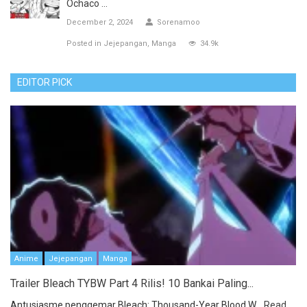
Ochaco ...
December 2, 2024
Sorenamoo
Posted in
Jejepangan
Manga
34.9k
EDITOR PICK
Anime
Jejepangan
Manga
Trailer Bleach TYBW Part 4 Rilis! 10 Bankai Paling...
Antusiasme penggemar Bleach: Thousand-Year Blood W...
Read