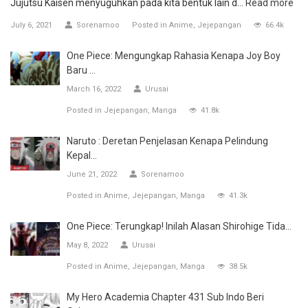
Jujutsu Kaisen menyuguhkan pada kita bentuk lain d...
Read more
July 6, 2021
Sorenamoo
Posted in
Anime
Jejepangan
66.4k
One Piece: Mengungkap Rahasia Kenapa Joy Boy
Baru ...
March 16, 2022
Urusai
Posted in
Jejepangan
Manga
41.8k
Naruto : Deretan Penjelasan Kenapa Pelindung
Kepal...
June 21, 2022
Sorenamoo
Posted in
Anime
Jejepangan
Manga
41.3k
One Piece: Terungkap! Inilah Alasan Shirohige Tida...
May 8, 2022
Urusai
Posted in
Anime
Jejepangan
Manga
38.5k
My Hero Academia Chapter 431 Sub Indo Beri