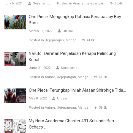
July 6, 2021
Sorenamoo
Posted in
Anime
Jejepangan
66.4k
One Piece: Mengungkap Rahasia Kenapa Joy Boy
Baru ...
March 16, 2022
Urusai
Posted in
Jejepangan
Manga
41.8k
Naruto : Deretan Penjelasan Kenapa Pelindung
Kepal...
June 21, 2022
Sorenamoo
Posted in
Anime
Jejepangan
Manga
41.3k
One Piece: Terungkap! Inilah Alasan Shirohige Tida...
May 8, 2022
Urusai
Posted in
Anime
Jejepangan
Manga
38.5k
My Hero Academia Chapter 431 Sub Indo Beri
Ochaco ...