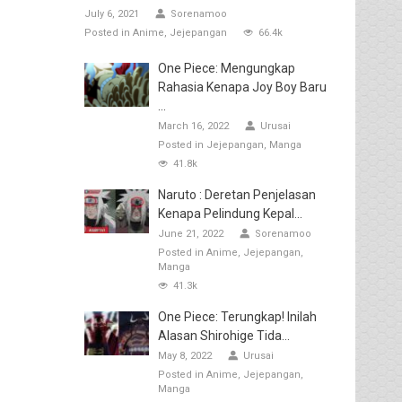
July 6, 2021
Sorenamoo
Posted in
Anime
Jejepangan
66.4k
One Piece: Mengungkap
Rahasia Kenapa Joy Boy Baru
...
March 16, 2022
Urusai
Posted in
Jejepangan
Manga
41.8k
Naruto : Deretan Penjelasan
Kenapa Pelindung Kepal...
June 21, 2022
Sorenamoo
Posted in
Anime
Jejepangan
Manga
41.3k
One Piece: Terungkap! Inilah
Alasan Shirohige Tida...
May 8, 2022
Urusai
Posted in
Anime
Jejepangan
Manga