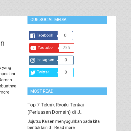
OUR SOCIAL MEDIA
Facebook
0
an
Youtube
755
Instagram
0
k yang
Twitter
0
pest ini
g Demon
mbuatnya
MOST READ
 more
Top 7 Teknik Ryoiki Tenkai
(Perluasan Domain) di J...
Jujutsu Kaisen menyuguhkan pada kita
bentuk lain d...
Read more