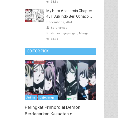
38.5k
My Hero Academia Chapter
431 Sub Indo Beri Ochaco ...
December 2, 2024
Sorenamoo
Posted in
Jejepangan
Manga
34.9k
EDITOR PICK
Anime
Jejepangan
Peringkat Primordial Demon
Berdasarkan Kekuatan di...