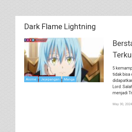
Dark Flame Lightning
Berst
Terku
5 kemampu
tidak bis
Anime
Jejepangan
Manga
didapatka
Lord. Sal
menjadi T
May 30, 2024