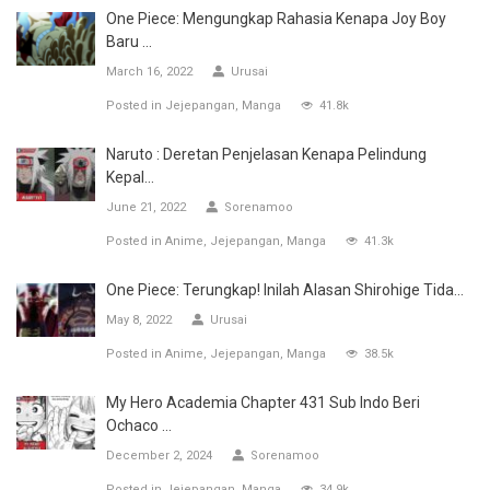
One Piece: Mengungkap Rahasia Kenapa Joy Boy
Baru ...
March 16, 2022
Urusai
Posted in
Jejepangan
Manga
41.8k
Naruto : Deretan Penjelasan Kenapa Pelindung
Kepal...
June 21, 2022
Sorenamoo
Posted in
Anime
Jejepangan
Manga
41.3k
One Piece: Terungkap! Inilah Alasan Shirohige Tida...
May 8, 2022
Urusai
Posted in
Anime
Jejepangan
Manga
38.5k
My Hero Academia Chapter 431 Sub Indo Beri
Ochaco ...
December 2, 2024
Sorenamoo
Posted in
Jejepangan
Manga
34.9k