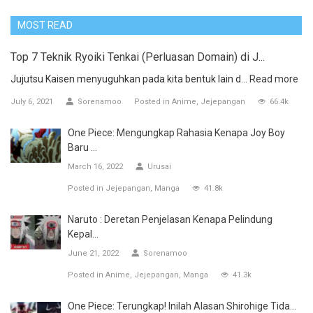
MOST READ
Top 7 Teknik Ryoiki Tenkai (Perluasan Domain) di J...
Jujutsu Kaisen menyuguhkan pada kita bentuk lain d...
Read more
July 6, 2021
Sorenamoo
Posted in
Anime
Jejepangan
66.4k
One Piece: Mengungkap Rahasia Kenapa Joy Boy
Baru ...
March 16, 2022
Urusai
Posted in
Jejepangan
Manga
41.8k
Naruto : Deretan Penjelasan Kenapa Pelindung
Kepal...
June 21, 2022
Sorenamoo
Posted in
Anime
Jejepangan
Manga
41.3k
One Piece: Terungkap! Inilah Alasan Shirohige Tida...