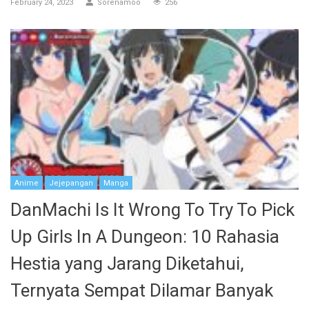
February 24, 2023
Sorenamoo
256
Anime
Jejepangan
Manga
DanMachi Is It Wrong To Try To Pick
Up Girls In A Dungeon: 10 Rahasia
Hestia yang Jarang Diketahui,
Ternyata Sempat Dilamar Banyak