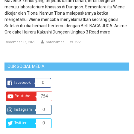
Maverick Zenos yang terjebak dalam tanah, terus bergerak
menuju laboratorium Knossos di Dungeon. Sementara itu Wiene
dikejar oleh Tiona. Namun Tiona melepaskannya ketika
mengetahui Wiene mencoba menyelamatkan seorang gadis.
Setelah itu dia berhasil bertemu dengan Bell. BACA JUGA: Anime
Ore dake Haireru Kakushi Dungeon Ungkap 3
Read more
December 18, 2020
Sorenamoo
272
OUR SOCIAL MEDIA
Facebook
0
Youtube
754
Instagram
0
Twitter
0