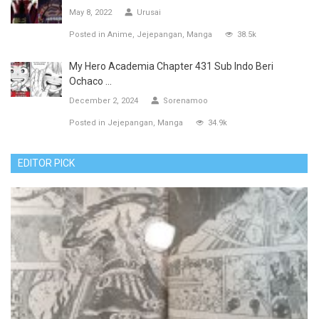
May 8, 2022
Urusai
Posted in
Anime
Jejepangan
Manga
38.5k
My Hero Academia Chapter 431 Sub Indo Beri
Ochaco ...
December 2, 2024
Sorenamoo
Posted in
Jejepangan
Manga
34.9k
EDITOR PICK