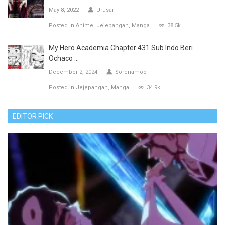
May 8, 2022
Urusai
Posted in
Anime
Jejepangan
Manga
38.5k
My Hero Academia Chapter 431 Sub Indo Beri
Ochaco ...
December 2, 2024
Sorenamoo
Posted in
Jejepangan
Manga
34.9k
EDITOR PICK