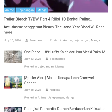
Anime
Jejepangan
Manga
Trailer Bleach TYBW Part 4 Rilis! 10 Bankai Paling...
Antusiasme penggemar Bleach: Thousand-Year Blood W...
Read
more
July 13, 2026
Sorenamoo
Posted in
Anime
Jejepangan
Manga
One Piece 1189: Luffy Kalah dari Imu Meski Pakai M...
July 13, 2026
Sorenamoo
Posted in
Jejepangan
Manga
[Spoiler Alert] Alasan Kenapa Leon Cromwell
Sangat...
July 18, 2026
Haibara
Posted in
Anime
Jejepangan
Manga
Peringkat Primordial Demon Berdasarkan Kekuatan