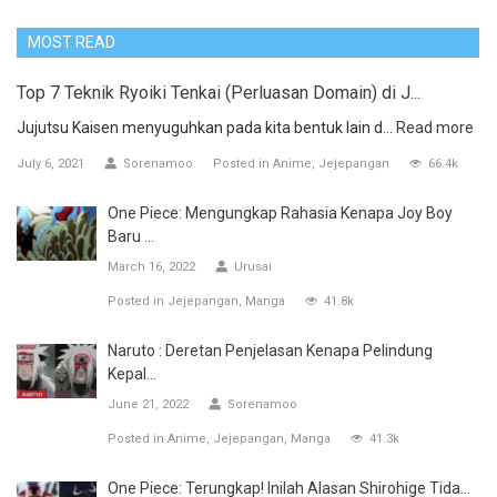
MOST READ
Top 7 Teknik Ryoiki Tenkai (Perluasan Domain) di J...
Jujutsu Kaisen menyuguhkan pada kita bentuk lain d...
Read more
July 6, 2021
Sorenamoo
Posted in
Anime
Jejepangan
66.4k
One Piece: Mengungkap Rahasia Kenapa Joy Boy
Baru ...
March 16, 2022
Urusai
Posted in
Jejepangan
Manga
41.8k
Naruto : Deretan Penjelasan Kenapa Pelindung
Kepal...
June 21, 2022
Sorenamoo
Posted in
Anime
Jejepangan
Manga
41.3k
One Piece: Terungkap! Inilah Alasan Shirohige Tida...