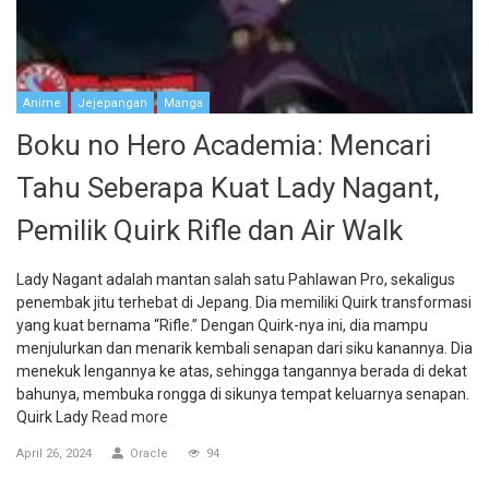
Anime
Jejepangan
Manga
Boku no Hero Academia: Mencari
Tahu Seberapa Kuat Lady Nagant,
Pemilik Quirk Rifle dan Air Walk
Lady Nagant adalah mantan salah satu Pahlawan Pro, sekaligus
penembak jitu terhebat di Jepang. Dia memiliki Quirk transformasi
yang kuat bernama “Rifle.” Dengan Quirk-nya ini, dia mampu
menjulurkan dan menarik kembali senapan dari siku kanannya. Dia
menekuk lengannya ke atas, sehingga tangannya berada di dekat
bahunya, membuka rongga di sikunya tempat keluarnya senapan.
Quirk Lady
Read more
April 26, 2024
Oracle
94