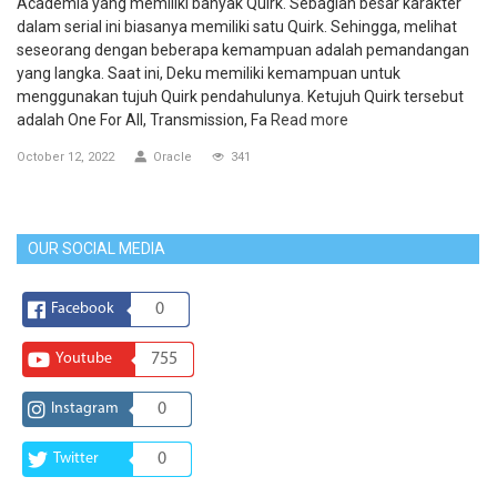
Academia yang memiliki banyak Quirk. Sebagian besar karakter
dalam serial ini biasanya memiliki satu Quirk. Sehingga, melihat
seseorang dengan beberapa kemampuan adalah pemandangan
yang langka. Saat ini, Deku memiliki kemampuan untuk
menggunakan tujuh Quirk pendahulunya. Ketujuh Quirk tersebut
adalah One For All, Transmission, Fa
Read more
October 12, 2022
Oracle
341
OUR SOCIAL MEDIA
Facebook
0
Youtube
755
Instagram
0
Twitter
0