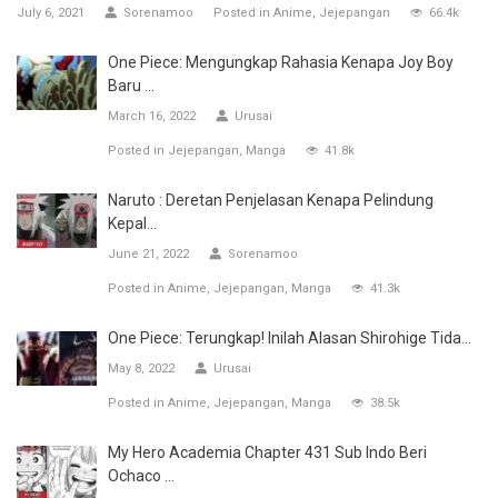
July 6, 2021
Sorenamoo
Posted in
Anime
Jejepangan
66.4k
One Piece: Mengungkap Rahasia Kenapa Joy Boy
Baru ...
March 16, 2022
Urusai
Posted in
Jejepangan
Manga
41.8k
Naruto : Deretan Penjelasan Kenapa Pelindung
Kepal...
June 21, 2022
Sorenamoo
Posted in
Anime
Jejepangan
Manga
41.3k
One Piece: Terungkap! Inilah Alasan Shirohige Tida...
May 8, 2022
Urusai
Posted in
Anime
Jejepangan
Manga
38.5k
My Hero Academia Chapter 431 Sub Indo Beri
Ochaco ...