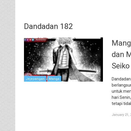
Dandadan 182
Manga
dan M
Seiko
Dandadan 
Jejepangan
Manga
berlangsun
untuk mem
hari Senin
tetapi tid
January 21, 