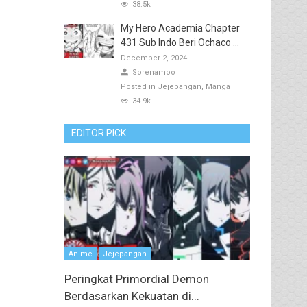
38.5k
My Hero Academia Chapter
431 Sub Indo Beri Ochaco ...
December 2, 2024
Sorenamoo
Posted in
Jejepangan
Manga
34.9k
EDITOR PICK
Anime
Jejepangan
Peringkat Primordial Demon
Berdasarkan Kekuatan di...