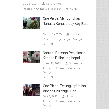
July 6, 2021
Sorenamoo
Posted in
Anime
Jejepangan
66.4k
One Piece: Mengungkap
Rahasia Kenapa Joy Boy Baru
...
March 16, 2022
Urusai
Posted in
Jejepangan
Manga
41.8k
Naruto : Deretan Penjelasan
Kenapa Pelindung Kepal...
June 21, 2022
Sorenamoo
Posted in
Anime
Jejepangan
Manga
41.3k
One Piece: Terungkap! Inilah
Alasan Shirohige Tida...
May 8, 2022
Urusai
Posted in
Anime
Jejepangan
Manga