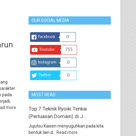
OUR SOCIAL MEDIA
Facebook
0
arun
Youtube
755
Instagram
0
Twitter
0
dang
karakter
i pada
MOST READ
rjadi,
ad more
Top 7 Teknik Ryoiki Tenkai
(Perluasan Domain) di J...
Jujutsu Kaisen menyuguhkan pada kita
bentuk lain d...
Read more