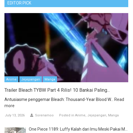
EDITOR PICK
Anime
Jejepangan
Manga
Trailer Bleach TYBW Part 4 Rilis! 10 Bankai Paling...
Antusiasme penggemar Bleach: Thousand-Year Blood W...
Read
more
July 13, 2026
Sorenamoo
Posted in
Anime
Jejepangan
Manga
One Piece 1189: Luffy Kalah dari Imu Meski Pakai M...