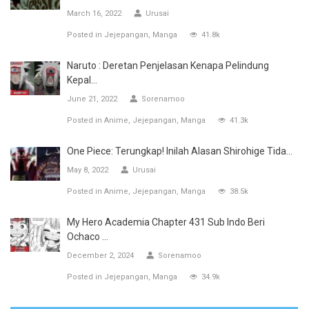
March 16, 2022
Urusai
Posted in
Jejepangan
Manga
41.8k
Naruto : Deretan Penjelasan Kenapa Pelindung
Kepal...
June 21, 2022
Sorenamoo
Posted in
Anime
Jejepangan
Manga
41.3k
One Piece: Terungkap! Inilah Alasan Shirohige Tida...
May 8, 2022
Urusai
Posted in
Anime
Jejepangan
Manga
38.5k
My Hero Academia Chapter 431 Sub Indo Beri
Ochaco ...
December 2, 2024
Sorenamoo
Posted in
Jejepangan
Manga
34.9k