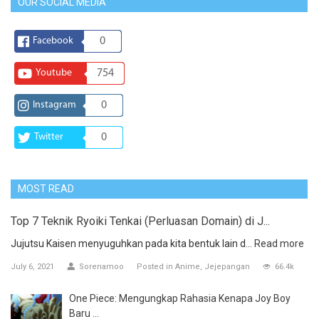
OUR SOCIAL MEDIA
Facebook
0
Youtube
754
Instagram
0
Twitter
0
MOST READ
Top 7 Teknik Ryoiki Tenkai (Perluasan Domain) di J...
Jujutsu Kaisen menyuguhkan pada kita bentuk lain d...
Read more
July 6, 2021
Sorenamoo
Posted in
Anime
Jejepangan
66.4k
One Piece: Mengungkap Rahasia Kenapa Joy Boy
Baru ...