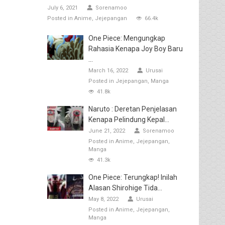
July 6, 2021
Sorenamoo
Posted in
Anime
Jejepangan
66.4k
One Piece: Mengungkap
Rahasia Kenapa Joy Boy Baru
...
March 16, 2022
Urusai
Posted in
Jejepangan
Manga
41.8k
Naruto : Deretan Penjelasan
Kenapa Pelindung Kepal...
June 21, 2022
Sorenamoo
Posted in
Anime
Jejepangan
Manga
41.3k
One Piece: Terungkap! Inilah
Alasan Shirohige Tida...
May 8, 2022
Urusai
Posted in
Anime
Jejepangan
Manga