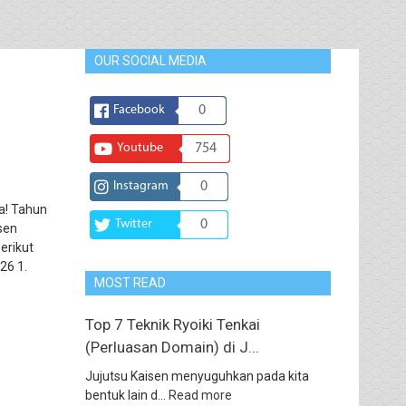
OUR SOCIAL MEDIA
Facebook
0
Youtube
754
Instagram
0
a! Tahun
Twitter
0
sen
erikut
26 1.
MOST READ
Top 7 Teknik Ryoiki Tenkai
(Perluasan Domain) di J...
Jujutsu Kaisen menyuguhkan pada kita
bentuk lain d...
Read more