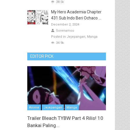
38.5k
My Hero Academia Chapter
431 Sub Indo Beri Ochaco ...
December 2, 2024
Sorenamoo
Posted in
Jejepangan
Manga
34.9k
EDITOR PICK
Anime
Jejepangan
Manga
Trailer Bleach TYBW Part 4 Rilis! 10
Bankai Paling...