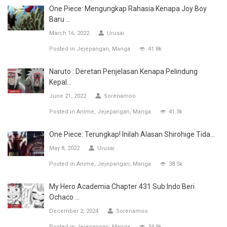
One Piece: Mengungkap Rahasia Kenapa Joy Boy
Baru ...
March 16, 2022
Urusai
Posted in
Jejepangan
Manga
41.8k
Naruto : Deretan Penjelasan Kenapa Pelindung
Kepal...
June 21, 2022
Sorenamoo
Posted in
Anime
Jejepangan
Manga
41.3k
One Piece: Terungkap! Inilah Alasan Shirohige Tida...
May 8, 2022
Urusai
Posted in
Anime
Jejepangan
Manga
38.5k
My Hero Academia Chapter 431 Sub Indo Beri
Ochaco ...
December 2, 2024
Sorenamoo
Posted in
Jejepangan
Manga
34.9k