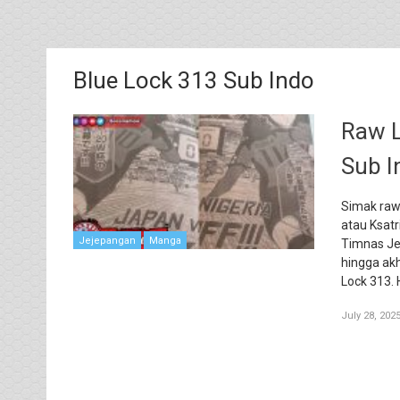
Blue Lock 313 Sub Indo
Raw L
Sub I
Simak raw
atau Ksat
Jejepangan
Manga
Timnas Jep
hingga akh
Lock 313.
July 28, 202