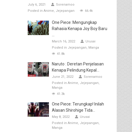
July 6, 2021
Sorenamoo
Posted in
Anime
Jejepangan
66.4k
One Piece: Mengungkap
Rahasia Kenapa Joy Boy Baru
...
March 16, 2022
Urusai
Posted in
Jejepangan
Manga
41.8k
Naruto : Deretan Penjelasan
Kenapa Pelindung Kepal...
June 21, 2022
Sorenamoo
Posted in
Anime
Jejepangan
Manga
41.3k
One Piece: Terungkap! Inilah
Alasan Shirohige Tida...
May 8, 2022
Urusai
Posted in
Anime
Jejepangan
Manga