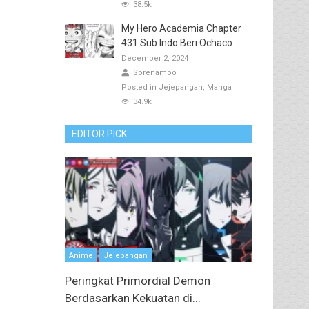
38.5k
My Hero Academia Chapter
431 Sub Indo Beri Ochaco ...
December 2, 2024
Sorenamoo
Posted in
Jejepangan
Manga
34.9k
EDITOR PICK
Anime
Jejepangan
Peringkat Primordial Demon
Berdasarkan Kekuatan di...