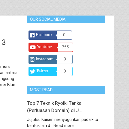
OUR SOCIAL MEDIA
Facebook
0
13
Youtube
755
Instagram
0
rriors
Twitter
0
gan antara
langsung
iler Blue
MOST READ
Top 7 Teknik Ryoiki Tenkai
(Perluasan Domain) di J...
Jujutsu Kaisen menyuguhkan pada kita
bentuk lain d...
Read more