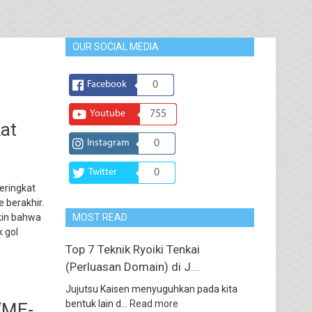
OUR SOCIAL MEDIA
Facebook
0
Youtube
755
at
Instagram
0
Twitter
0
eringkat
 berakhir.
kin bahwa
MOST READ
 gol
Top 7 Teknik Ryoiki Tenkai
(Perluasan Domain) di J...
Jujutsu Kaisen menyuguhkan pada kita
bentuk lain d...
Read more
 “ME-