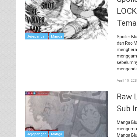
LOCKS
Tema
Spoiler B
Jejepangan
Manga
dan Reo Mi
mengheran
menggamba
sebelumny
mengandal
April 15, 202
Raw L
Sub I
Manga Blue
mengumumk
Jejepangan
Manga
Manga Blu