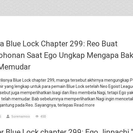
 Blue Lock Chapter 299: Reo Buat
ohonan Saat Ego Ungkap Mengapa Bak
 Memudar
rilisnya Blue Lock chapter 299, manga tersebut akhirnya mengungkap P
ir yang lengkap untuk para pemain Blue Lock setelah Neo Egoist League
sebut juga memperlihatkan Isagi dan Reo membela Nagi, tetapi Ego ya
i telah memudar. Bab sebelumnya memperlihatkan Nagi ingin mencetak
gantung pada Reo. Sayangnya, terlepas
Read more
5
Sorenamoo
450
er Blue Lock chapter 299: Ego Jinpachi