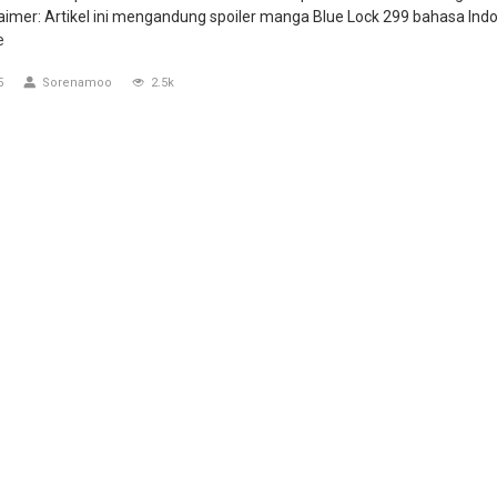
laimer: Artikel ini mengandung spoiler manga Blue Lock 299 bahasa Indo
e
5
Sorenamoo
2.5k