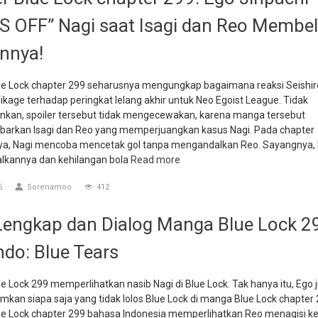
 OFF” Nagi saat Isagi dan Reo Membe
nnya!
lue Lock chapter 299 seharusnya mengungkap bagaimana reaksi Seishir
kage terhadap peringkat lelang akhir untuk Neo Egoist League. Tidak
kan, spoiler tersebut tidak mengecewakan, karena manga tersebut
rkan Isagi dan Reo yang memperjuangkan kasus Nagi. Pada chapter
a, Nagi mencoba mencetak gol tanpa mengandalkan Reo. Sayangnya, 
kannya dan kehilangan bola
Read more
5
Sorenamoo
412
engkap dan Dialog Manga Blue Lock 2
ndo: Blue Tears
 Lock 299 memperlihatkan nasib Nagi di Blue Lock. Tak hanya itu, Ego 
an siapa saja yang tidak lolos Blue Lock di manga Blue Lock chapter 
e Lock chapter 299 bahasa Indonesia memperlihatkan Reo menagisi k