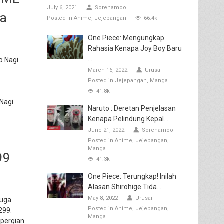
July 6, 2021
Sorenamoo
la
Posted in
Anime
Jejepangan
66.4k
One Piece: Mengungkap
Rahasia Kenapa Joy Boy Baru
...
o Nagi
March 16, 2022
Urusai
Posted in
Jejepangan
Manga
41.8k
Nagi
Naruto : Deretan Penjelasan
Kenapa Pelindung Kepal...
June 21, 2022
Sorenamoo
Posted in
Anime
Jejepangan
Manga
99
41.3k
One Piece: Terungkap! Inilah
Alasan Shirohige Tida...
May 8, 2022
Urusai
juga
Posted in
Anime
Jejepangan
299.
Manga
epergian