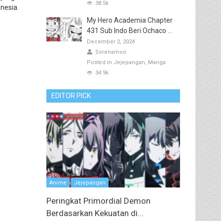
38.5k
nesia.
My Hero Academia Chapter
431 Sub Indo Beri Ochaco ...
December 2, 2024
Sorenamoo
Posted in
Jejepangan
Manga
34.9k
EDITOR PICK
Anime
Jejepangan
Peringkat Primordial Demon
Berdasarkan Kekuatan di...