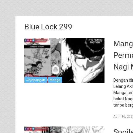
Blue Lock 299
Manga
Perm
Nagi
Dengan di
Jejepangan
Manga
Lelang Akh
Manga ter
bakat Nag
tanpa ber
April 16, 202
Spoil