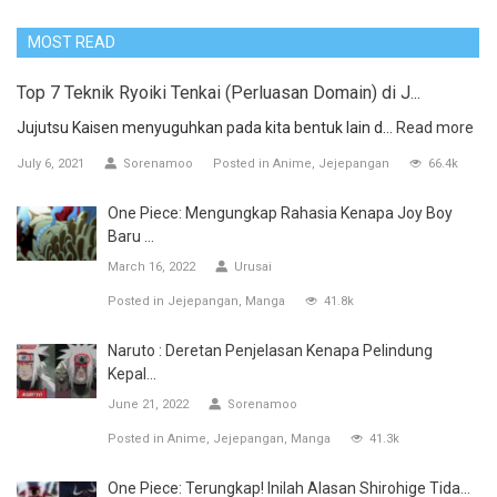
MOST READ
Top 7 Teknik Ryoiki Tenkai (Perluasan Domain) di J...
Jujutsu Kaisen menyuguhkan pada kita bentuk lain d...
Read more
July 6, 2021
Sorenamoo
Posted in
Anime
Jejepangan
66.4k
One Piece: Mengungkap Rahasia Kenapa Joy Boy
Baru ...
March 16, 2022
Urusai
Posted in
Jejepangan
Manga
41.8k
Naruto : Deretan Penjelasan Kenapa Pelindung
Kepal...
June 21, 2022
Sorenamoo
Posted in
Anime
Jejepangan
Manga
41.3k
One Piece: Terungkap! Inilah Alasan Shirohige Tida...