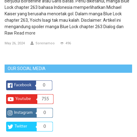
berjudul Borderline atau Garis Batas. Perlu diketahui, manga Blue
Lock chapter 263 bahasa Indonesia memperlihatkan Michael
Kaiser yang berusaha mencetak gol. Dalam manga Blue Lock
chapter 263, Yoichi Isagi tak mau kalah. Disclaimer: Artikel ini
mengandung spoiler manga Blue Lock chapter 263 Dialog dan
Raw
Read more
May 26, 2024
Sorenamoo
496
OUR SOCIAL MEDIA
Facebook
0
Youtube
755
Instagram
0
Twitter
0