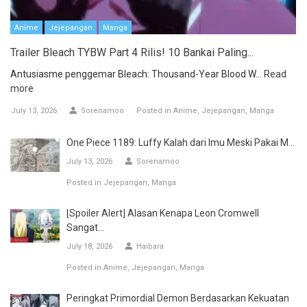
Anime
Jejepangan
Manga
Trailer Bleach TYBW Part 4 Rilis! 10 Bankai Paling...
Antusiasme penggemar Bleach: Thousand-Year Blood W...
Read
more
July 13, 2026
Sorenamoo
Posted in
Anime
Jejepangan
Manga
One Piece 1189: Luffy Kalah dari Imu Meski Pakai M...
July 13, 2026
Sorenamoo
Posted in
Jejepangan
Manga
[Spoiler Alert] Alasan Kenapa Leon Cromwell
Sangat...
July 18, 2026
Haibara
Posted in
Anime
Jejepangan
Manga
Peringkat Primordial Demon Berdasarkan Kekuatan