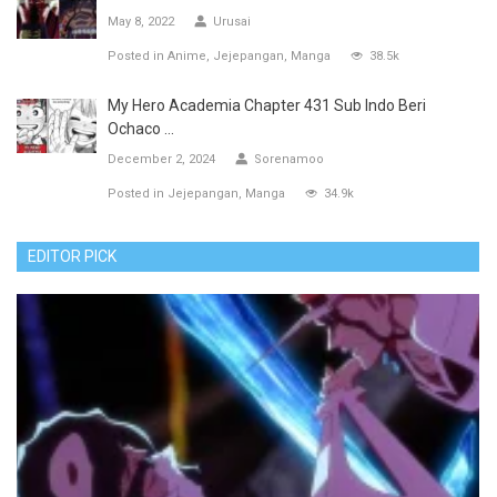
May 8, 2022
Urusai
Posted in
Anime
Jejepangan
Manga
38.5k
My Hero Academia Chapter 431 Sub Indo Beri
Ochaco ...
December 2, 2024
Sorenamoo
Posted in
Jejepangan
Manga
34.9k
EDITOR PICK