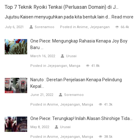
Top 7 Teknik Ryoiki Tenkai (Perluasan Domain) di J...
Jujutsu Kaisen menyuguhkan pada kita bentuk lain d...
Read more
July 6, 2021
Sorenamoo
Posted in
Anime
Jejepangan
66.4k
One Piece: Mengungkap Rahasia Kenapa Joy Boy
Baru ...
March 16, 2022
Urusai
Posted in
Jejepangan
Manga
41.8k
Naruto : Deretan Penjelasan Kenapa Pelindung
Kepal...
June 21, 2022
Sorenamoo
Posted in
Anime
Jejepangan
Manga
41.3k
One Piece: Terungkap! Inilah Alasan Shirohige Tida...
May 8, 2022
Urusai
Posted in
Anime
Jejepangan
Manga
38.5k