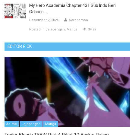
My Hero Academia Chapter 431 Sub Indo Beri
Ochaco ...
December 2, 2024
Sorenamoo
Posted in
Jejepangan
Manga
34.9k
EDITOR PICK
Anime
Jejepangan
Manga
Trailer Bleach TYBW Part 4 Rilis! 10 Bankai Paling...