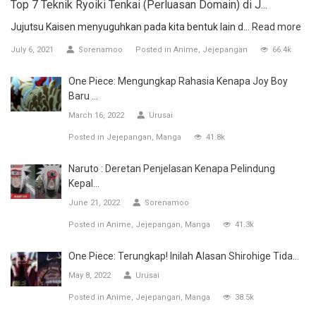
Top 7 Teknik Ryoiki Tenkai (Perluasan Domain) di J...
Jujutsu Kaisen menyuguhkan pada kita bentuk lain d...
Read more
July 6, 2021
Sorenamoo
Posted in
Anime
Jejepangan
66.4k
One Piece: Mengungkap Rahasia Kenapa Joy Boy
Baru ...
March 16, 2022
Urusai
Posted in
Jejepangan
Manga
41.8k
Naruto : Deretan Penjelasan Kenapa Pelindung
Kepal...
June 21, 2022
Sorenamoo
Posted in
Anime
Jejepangan
Manga
41.3k
One Piece: Terungkap! Inilah Alasan Shirohige Tida...
May 8, 2022
Urusai
Posted in
Anime
Jejepangan
Manga
38.5k