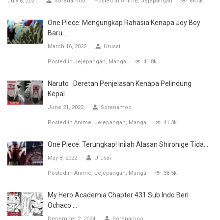
July 6, 2021
Sorenamoo
Posted in
Anime
Jejepangan
66.4k
One Piece: Mengungkap Rahasia Kenapa Joy Boy
Baru ...
March 16, 2022
Urusai
Posted in
Jejepangan
Manga
41.8k
Naruto : Deretan Penjelasan Kenapa Pelindung
Kepal...
June 21, 2022
Sorenamoo
Posted in
Anime
Jejepangan
Manga
41.3k
One Piece: Terungkap! Inilah Alasan Shirohige Tida...
May 8, 2022
Urusai
Posted in
Anime
Jejepangan
Manga
38.5k
My Hero Academia Chapter 431 Sub Indo Beri
Ochaco ...
December 2, 2024
Sorenamoo