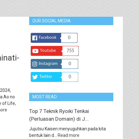
OUR SOCIAL MEDIA
Facebook
0
Youtube
755
inati-
Instagram
0
Twitter
0
 2024,
ga Ao no
MOST READ
 of Life,
ore
Top 7 Teknik Ryoiki Tenkai
(Perluasan Domain) di J...
Jujutsu Kaisen menyuguhkan pada kita
bentuk lain d...
Read more