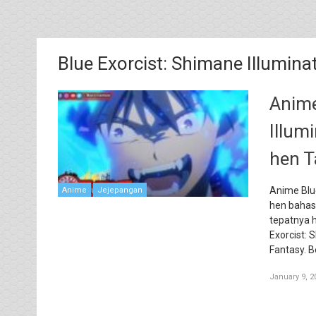
Blue Exorcist: Shimane Illumina
Anime
Illum
hen T
Anime Blue
Anime
Jejepangan
hen bahas
tepatnya h
Exorcist: 
Fantasy. B
January 9, 2