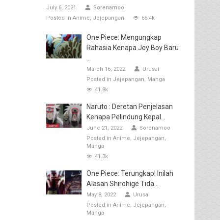
July 6, 2021
Sorenamoo
Posted in
Anime
Jejepangan
66.4k
One Piece: Mengungkap
Rahasia Kenapa Joy Boy Baru
...
March 16, 2022
Urusai
Posted in
Jejepangan
Manga
41.8k
Naruto : Deretan Penjelasan
Kenapa Pelindung Kepal...
June 21, 2022
Sorenamoo
Posted in
Anime
Jejepangan
Manga
41.3k
One Piece: Terungkap! Inilah
Alasan Shirohige Tida...
May 8, 2022
Urusai
Posted in
Anime
Jejepangan
Manga