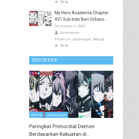
38.5k
My Hero Academia Chapter
431 Sub Indo Beri Ochaco ...
December 2, 2024
Sorenamoo
Posted in
Jejepangan
Manga
34.9k
EDITOR PICK
Anime
Jejepangan
Peringkat Primordial Demon
Berdasarkan Kekuatan di...