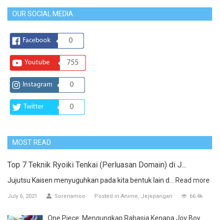
OUR SOCIAL MEDIA
Facebook
0
Youtube
755
Instagram
0
Twitter
0
MOST READ
Top 7 Teknik Ryoiki Tenkai (Perluasan Domain) di J...
Jujutsu Kaisen menyuguhkan pada kita bentuk lain d...
Read more
July 6, 2021
Sorenamoo
Posted in
Anime
Jejepangan
66.4k
One Piece: Mengungkap Rahasia Kenapa Joy Boy