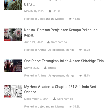
Baru ...
March 16, 2022
Urusai
Posted in
Jejepangan
Manga
41.8k
Naruto : Deretan Penjelasan Kenapa Pelindung
Kepal...
June 21, 2022
Sorenamoo
Posted in
Anime
Jejepangan
Manga
41.3k
One Piece: Terungkap! Inilah Alasan Shirohige Tida...
May 8, 2022
Urusai
Posted in
Anime
Jejepangan
Manga
38.5k
My Hero Academia Chapter 431 Sub Indo Beri
Ochaco ...
December 2, 2024
Sorenamoo
Posted in
Jejepangan
Manga
34.9k