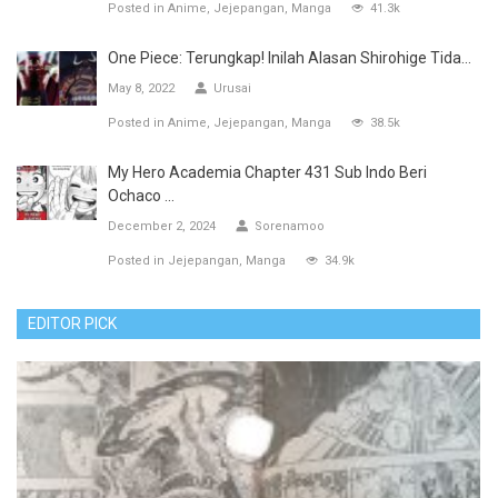
Posted in
Anime
Jejepangan
Manga
41.3k
One Piece: Terungkap! Inilah Alasan Shirohige Tida...
May 8, 2022
Urusai
Posted in
Anime
Jejepangan
Manga
38.5k
My Hero Academia Chapter 431 Sub Indo Beri
Ochaco ...
December 2, 2024
Sorenamoo
Posted in
Jejepangan
Manga
34.9k
EDITOR PICK