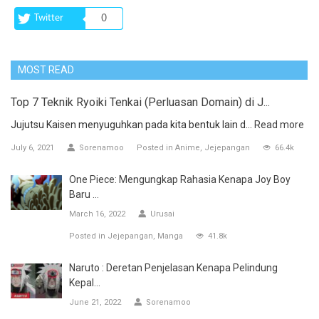
Twitter
0
MOST READ
Top 7 Teknik Ryoiki Tenkai (Perluasan Domain) di J...
Jujutsu Kaisen menyuguhkan pada kita bentuk lain d...
Read more
July 6, 2021
Sorenamoo
Posted in
Anime
Jejepangan
66.4k
One Piece: Mengungkap Rahasia Kenapa Joy Boy
Baru ...
March 16, 2022
Urusai
Posted in
Jejepangan
Manga
41.8k
Naruto : Deretan Penjelasan Kenapa Pelindung
Kepal...
June 21, 2022
Sorenamoo