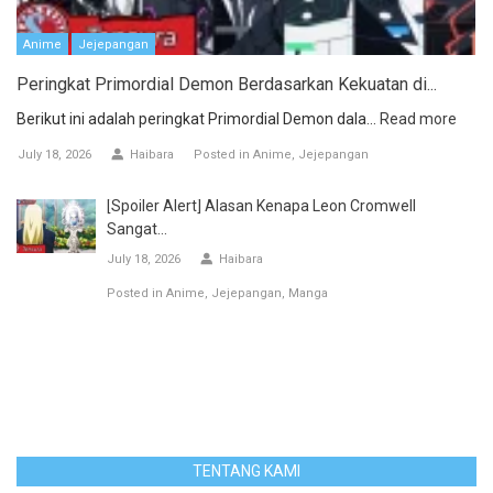
Anime
Jejepangan
Peringkat Primordial Demon Berdasarkan Kekuatan di...
Berikut ini adalah peringkat Primordial Demon dala...
Read more
July 18, 2026
Haibara
Posted in
Anime
Jejepangan
[Spoiler Alert] Alasan Kenapa Leon Cromwell
Sangat...
July 18, 2026
Haibara
Posted in
Anime
Jejepangan
Manga
TENTANG KAMI