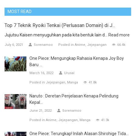
MOST READ
Top 7 Teknik Ryoiki Tenkai (Perluasan Domain) di J...
Jujutsu Kaisen menyuguhkan pada kita bentuk lain d...
Read more
July 6, 2021
Sorenamoo
Posted in
Anime
Jejepangan
66.4k
One Piece: Mengungkap Rahasia Kenapa Joy Boy
Baru ...
March 16, 2022
Urusai
Posted in
Jejepangan
Manga
41.8k
Naruto : Deretan Penjelasan Kenapa Pelindung
Kepal...
June 21, 2022
Sorenamoo
Posted in
Anime
Jejepangan
Manga
41.3k
One Piece: Terungkap! Inilah Alasan Shirohige Tida...