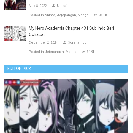
May 8, 2022
Urusai
Posted in
Anime
Jejepangan
Manga
38.5k
My Hero Academia Chapter 431 Sub Indo Beri
Ochaco ...
December 2, 2024
Sorenamoo
Posted in
Jejepangan
Manga
34.9k
EDITOR PICK