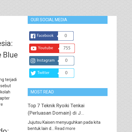
OUR SOCIAL MEDIA
Facebook
0
sia:
Youtube
755
e Blue
Instagram
0
Twitter
0
g terjadi
ersebut
ekolah
MOST READ
apter
re
Top 7 Teknik Ryoiki Tenkai
(Perluasan Domain) di J...
Jujutsu Kaisen menyuguhkan pada kita
bentuk lain d...
Read more
do: