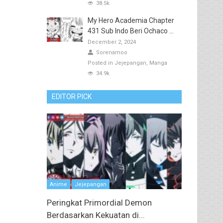
38.5k
My Hero Academia Chapter
431 Sub Indo Beri Ochaco ...
December 2, 2024
Sorenamoo
Posted in
Jejepangan
Manga
34.9k
EDITOR PICK
Anime
Jejepangan
Peringkat Primordial Demon
Berdasarkan Kekuatan di...