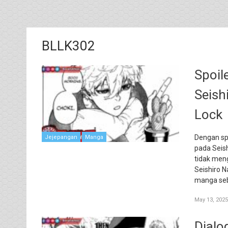
BLLK302
Spoil
Seish
Lock
Dengan spo
Jejepangan
Manga
pada Seish
tidak men
Seishiro 
manga seb
May 13, 2025
Dialo