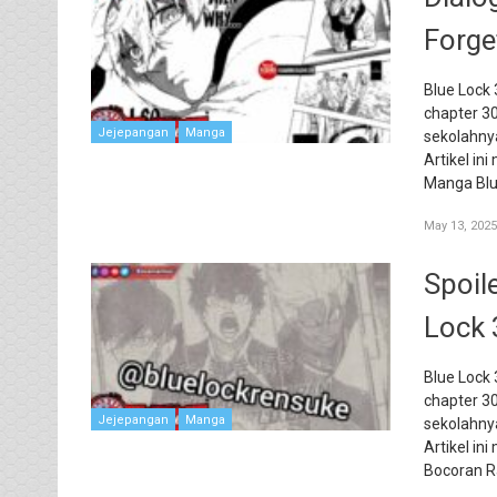
Forget
Blue Lock 
chapter 3
Jejepangan
Manga
sekolahny
Artikel i
Manga Blu
May 13, 2025
Spoil
Lock 
Blue Lock 
chapter 3
Jejepangan
Manga
sekolahny
Artikel in
Bocoran 