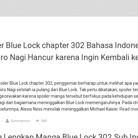
er Blue Lock chapter 302 Bahasa Indone
iro Nagi Hancur karena Ingin Kembali k
iler Blue Lock chapter 302, penggemar berharap untuk melihat apa yan
iro Nagi setelah ia pulang dari Blue Lock. Tak perlu dikatakan, spoiler t
gecewakan karena spoiler manga tersebut berfokus pada kehidupan s
Nagi dan bagaimana meninggalkan Blue Lock memengaruhinya. Pada ch
elumnya, Alexis Ness menolak meninggalkan Michael Kaiser.
Read mo
Sorenamoo
264
g Lengkap Manga Blue Lock 302 Sub In