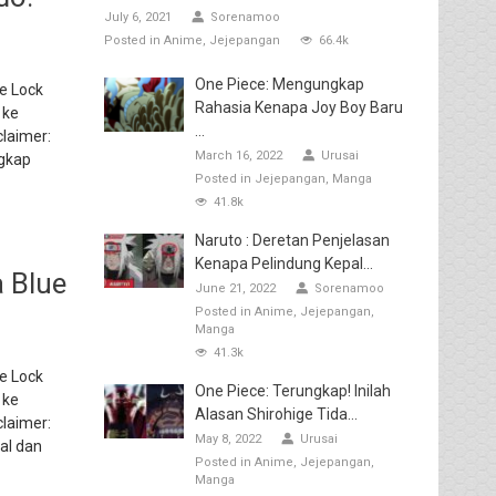
July 6, 2021
Sorenamoo
Posted in
Anime
Jejepangan
66.4k
One Piece: Mengungkap
e Lock
Rahasia Kenapa Joy Boy Baru
 ke
...
laimer:
March 16, 2022
Urusai
ngkap
Posted in
Jejepangan
Manga
41.8k
Naruto : Deretan Penjelasan
Kenapa Pelindung Kepal...
 Blue
June 21, 2022
Sorenamoo
Posted in
Anime
Jejepangan
Manga
41.3k
e Lock
One Piece: Terungkap! Inilah
 ke
Alasan Shirohige Tida...
laimer:
May 8, 2022
Urusai
al dan
Posted in
Anime
Jejepangan
Manga