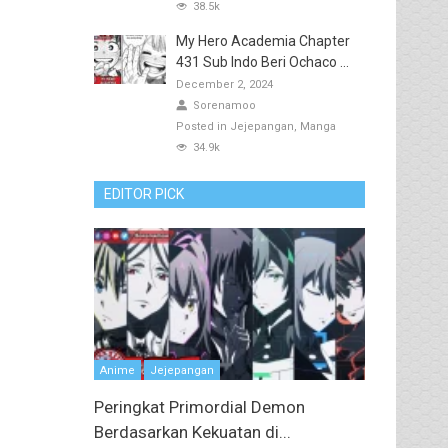
38.5k
My Hero Academia Chapter
431 Sub Indo Beri Ochaco ...
December 2, 2024
Sorenamoo
Posted in
Jejepangan
Manga
34.9k
EDITOR PICK
Anime
Jejepangan
Peringkat Primordial Demon
Berdasarkan Kekuatan di...