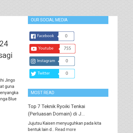
OUR SOCIAL MEDIA
Facebook
0
224
Youtube
755
sagi
Instagram
0
Twitter
0
hi Jingo
uat guna
 menyangka
MOST READ
anga Blue
Top 7 Teknik Ryoiki Tenkai
(Perluasan Domain) di J...
Jujutsu Kaisen menyuguhkan pada kita
bentuk lain d...
Read more