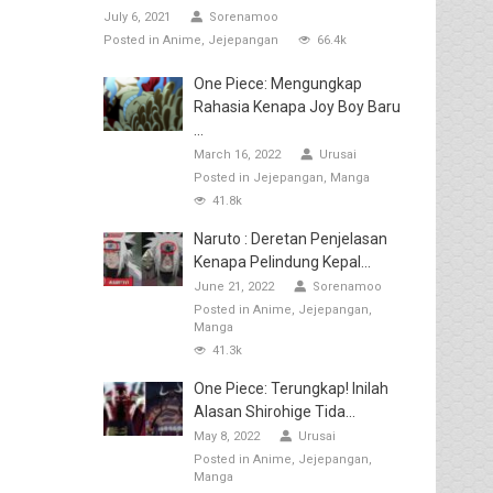
July 6, 2021
Sorenamoo
Posted in
Anime
Jejepangan
66.4k
One Piece: Mengungkap
Rahasia Kenapa Joy Boy Baru
...
March 16, 2022
Urusai
Posted in
Jejepangan
Manga
41.8k
Naruto : Deretan Penjelasan
Kenapa Pelindung Kepal...
June 21, 2022
Sorenamoo
Posted in
Anime
Jejepangan
Manga
41.3k
One Piece: Terungkap! Inilah
Alasan Shirohige Tida...
May 8, 2022
Urusai
Posted in
Anime
Jejepangan
Manga