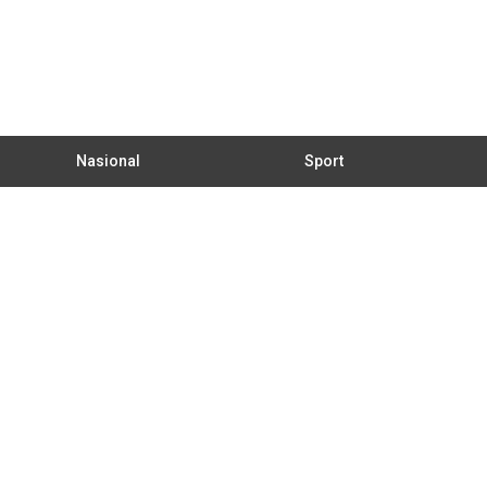
Nasional
Sport