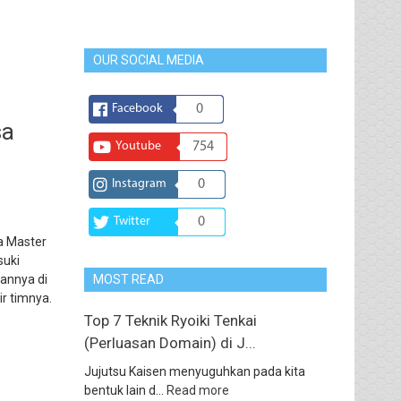
OUR SOCIAL MEDIA
Facebook
0
sa
Youtube
754
Instagram
0
Twitter
0
a Master
suki
annya di
MOST READ
ir timnya.
Top 7 Teknik Ryoiki Tenkai
(Perluasan Domain) di J...
Jujutsu Kaisen menyuguhkan pada kita
bentuk lain d...
Read more