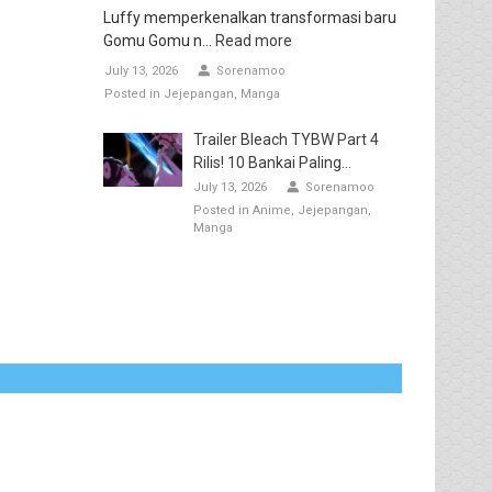
Luffy memperkenalkan transformasi baru
Gomu Gomu n...
Read more
July 13, 2026
Sorenamoo
Posted in
Jejepangan
Manga
Trailer Bleach TYBW Part 4
Rilis! 10 Bankai Paling...
July 13, 2026
Sorenamoo
Posted in
Anime
Jejepangan
Manga