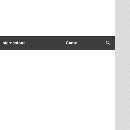
Internasional
Game