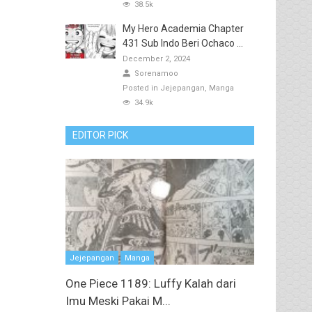
38.5k
My Hero Academia Chapter
431 Sub Indo Beri Ochaco ...
December 2, 2024
Sorenamoo
Posted in
Jejepangan
Manga
34.9k
EDITOR PICK
Jejepangan
Manga
One Piece 1189: Luffy Kalah dari
Imu Meski Pakai M...