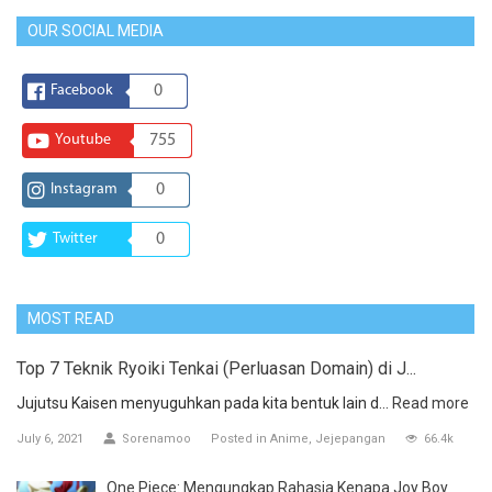
OUR SOCIAL MEDIA
Facebook
0
Youtube
755
Instagram
0
Twitter
0
MOST READ
Top 7 Teknik Ryoiki Tenkai (Perluasan Domain) di J...
Jujutsu Kaisen menyuguhkan pada kita bentuk lain d...
Read more
July 6, 2021
Sorenamoo
Posted in
Anime
Jejepangan
66.4k
One Piece: Mengungkap Rahasia Kenapa Joy Boy