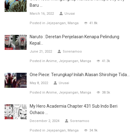
Baru ...
March 16, 2022
Urusai
Posted in
Jejepangan
Manga
41.8k
Naruto : Deretan Penjelasan Kenapa Pelindung
Kepal...
June 21, 2022
Sorenamoo
Posted in
Anime
Jejepangan
Manga
41.3k
One Piece: Terungkap! Inilah Alasan Shirohige Tida...
May 8, 2022
Urusai
Posted in
Anime
Jejepangan
Manga
38.5k
My Hero Academia Chapter 431 Sub Indo Beri
Ochaco ...
December 2, 2024
Sorenamoo
Posted in
Jejepangan
Manga
34.9k