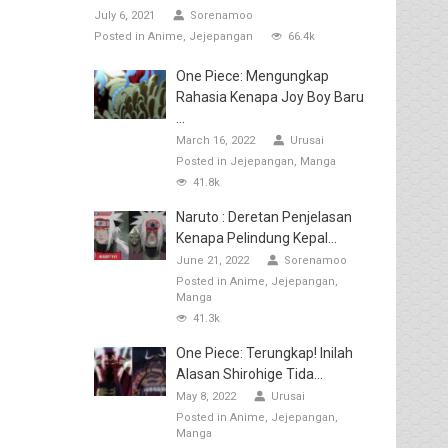
July 6, 2021
Sorenamoo
Posted in
Anime
Jejepangan
66.4k
One Piece: Mengungkap
Rahasia Kenapa Joy Boy Baru
...
March 16, 2022
Urusai
Posted in
Jejepangan
Manga
41.8k
Naruto : Deretan Penjelasan
Kenapa Pelindung Kepal...
June 21, 2022
Sorenamoo
Posted in
Anime
Jejepangan
Manga
41.3k
One Piece: Terungkap! Inilah
Alasan Shirohige Tida...
May 8, 2022
Urusai
Posted in
Anime
Jejepangan
Manga