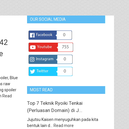
OUR SOCIAL MEDIA
Facebook
0
242
Youtube
755
e
Instagram
0
Twitter
0
iler, Blue
as raw
g spoiler
MOST READ
an
Read
Top 7 Teknik Ryoiki Tenkai
(Perluasan Domain) di J...
Jujutsu Kaisen menyuguhkan pada kita
bentuk lain d...
Read more