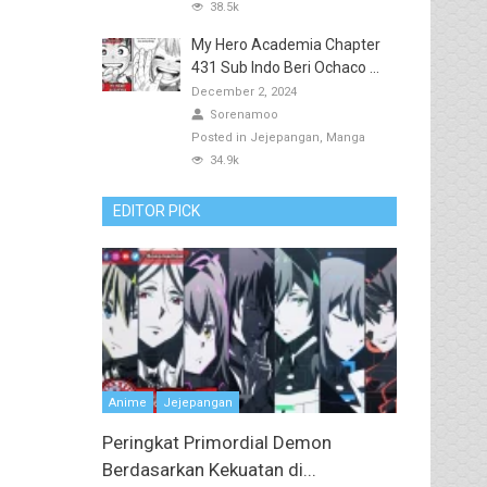
38.5k
My Hero Academia Chapter
431 Sub Indo Beri Ochaco ...
December 2, 2024
Sorenamoo
Posted in
Jejepangan
Manga
34.9k
EDITOR PICK
Anime
Jejepangan
Peringkat Primordial Demon
Berdasarkan Kekuatan di...