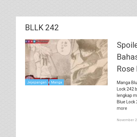
BLLK 242
Spoil
Bahas
Rose 
Manga Blue
Jejepangan
Manga
Lock 242 b
lengkap ma
Blue Lock
more
November 25