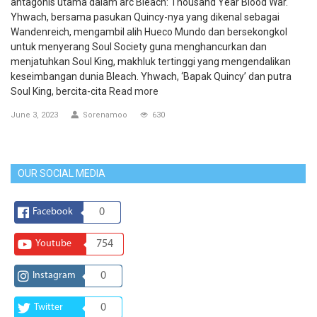
antagonis utama dalam arc Bleach: Thousand Year Blood War.
Yhwach, bersama pasukan Quincy-nya yang dikenal sebagai
Wandenreich, mengambil alih Hueco Mundo dan bersekongkol
untuk menyerang Soul Society guna menghancurkan dan
menjatuhkan Soul King, makhluk tertinggi yang mengendalikan
keseimbangan dunia Bleach. Yhwach, ‘Bapak Quincy’ dan putra
Soul King, bercita-cita
Read more
June 3, 2023
Sorenamoo
630
OUR SOCIAL MEDIA
Facebook
0
Youtube
754
Instagram
0
Twitter
0