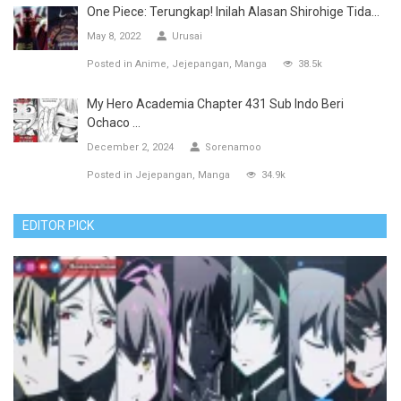
One Piece: Terungkap! Inilah Alasan Shirohige Tida...
May 8, 2022
Urusai
Posted in
Anime
Jejepangan
Manga
38.5k
My Hero Academia Chapter 431 Sub Indo Beri
Ochaco ...
December 2, 2024
Sorenamoo
Posted in
Jejepangan
Manga
34.9k
EDITOR PICK