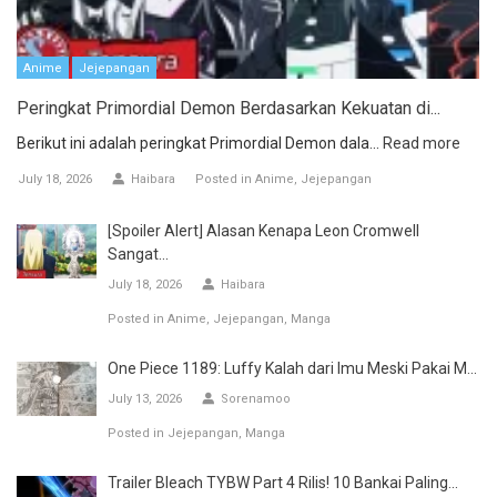
Anime
Jejepangan
Peringkat Primordial Demon Berdasarkan Kekuatan di...
Berikut ini adalah peringkat Primordial Demon dala...
Read more
July 18, 2026
Haibara
Posted in
Anime
Jejepangan
[Spoiler Alert] Alasan Kenapa Leon Cromwell
Sangat...
July 18, 2026
Haibara
Posted in
Anime
Jejepangan
Manga
One Piece 1189: Luffy Kalah dari Imu Meski Pakai M...
July 13, 2026
Sorenamoo
Posted in
Jejepangan
Manga
Trailer Bleach TYBW Part 4 Rilis! 10 Bankai Paling...