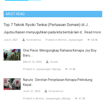
MOST READ
Top 7 Teknik Ryoiki Tenkai (Perluasan Domain) di J...
Jujutsu Kaisen menyuguhkan pada kita bentuk lain d...
Read more
July 6, 2021
Sorenamoo
Posted in
Anime
Jejepangan
66.4k
One Piece: Mengungkap Rahasia Kenapa Joy Boy
Baru ...
March 16, 2022
Urusai
Posted in
Jejepangan
Manga
41.8k
Naruto : Deretan Penjelasan Kenapa Pelindung
Kepal...
June 21, 2022
Sorenamoo
Posted in
Anime
Jejepangan
Manga
41.3k