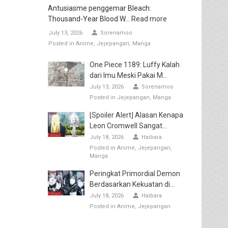
Antusiasme penggemar Bleach:
Thousand-Year Blood W...
Read more
July 13, 2026
Sorenamoo
Posted in
Anime
Jejepangan
Manga
One Piece 1189: Luffy Kalah
dari Imu Meski Pakai M...
July 13, 2026
Sorenamoo
Posted in
Jejepangan
Manga
[Spoiler Alert] Alasan Kenapa
Leon Cromwell Sangat...
July 18, 2026
Haibara
Posted in
Anime
Jejepangan
Manga
Peringkat Primordial Demon
Berdasarkan Kekuatan di...
July 18, 2026
Haibara
Posted in
Anime
Jejepangan