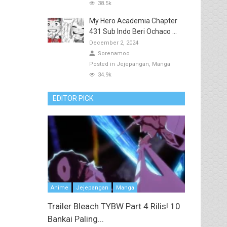
38.5k
My Hero Academia Chapter
431 Sub Indo Beri Ochaco ...
December 2, 2024
Sorenamoo
Posted in
Jejepangan
Manga
34.9k
EDITOR PICK
Anime
Jejepangan
Manga
Trailer Bleach TYBW Part 4 Rilis! 10
Bankai Paling...