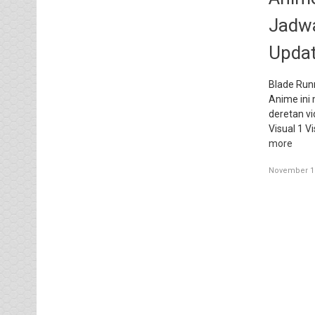
Jadwa
Updat
Blade Run
Anime ini m
deretan vi
Visual 1 V
more
November 12