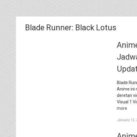
Blade Runner: Black Lotus
Anime
Jadwa
Updat
Blade Run
Anime ini m
deretan vi
Visual 1 V
more
January 12, 
Anime