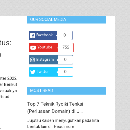
OUR SOCIAL MEDIA
Facebook
0
tus:
Youtube
755
n
Instagram
0
Twitter
0
ter 2022.
er Berikut
 visualnya:
MOST READ
Read
Top 7 Teknik Ryoiki Tenkai
(Perluasan Domain) di J...
Jujutsu Kaisen menyuguhkan pada kita
bentuk lain d...
Read more
: