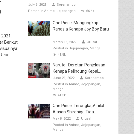
July 6, 2021
Sorenamoo
n
Posted in
Anime
Jejepangan
66.4k
One Piece: Mengungkap
Rahasia Kenapa Joy Boy Baru
...
 2021.
er Berikut
March 16, 2022
Urusai
 visualnya:
Posted in
Jejepangan
Manga
Read
41.8k
Naruto : Deretan Penjelasan
Kenapa Pelindung Kepal...
June 21, 2022
Sorenamoo
Posted in
Anime
Jejepangan
Manga
41.3k
One Piece: Terungkap! Inilah
Alasan Shirohige Tida...
May 8, 2022
Urusai
Posted in
Anime
Jejepangan
Manga