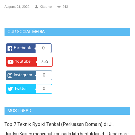
August 21, 2022
Kitsune
243
OUR SOCIAL MEDIA
Facebook
0
Youtube
755
Instagram
0
Twitter
0
MOST READ
Top 7 Teknik Ryoiki Tenkai (Perluasan Domain) di J...
Jujutsu Kaisen menyuguhkan pada kita bentuk lain d...
Read more