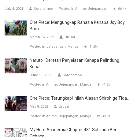
July 6, 2021
Sorenamoo
Posted in
Anime
Jejepangan
66.4k
One Piece: Mengungkap Rahasia Kenapa Joy Boy
Baru ...
March 16, 2022
Urusai
Posted in
Jejepangan
Manga
41.8k
Naruto : Deretan Penjelasan Kenapa Pelindung
Kepal...
June 21, 2022
Sorenamoo
Posted in
Anime
Jejepangan
Manga
41.3k
One Piece: Terungkap! Inilah Alasan Shirohige Tida...
May 8, 2022
Urusai
Posted in
Anime
Jejepangan
Manga
38.5k
My Hero Academia Chapter 431 Sub Indo Beri
Ochaco ...