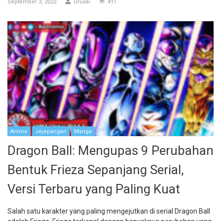
September 3, 2022
Urusai
411
Anime
Jejepangan
Manga
Dragon Ball: Mengupas 9 Perubahan
Bentuk Frieza Sepanjang Serial,
Versi Terbaru yang Paling Kuat
Salah satu karakter yang paling mengejutkan di serial Dragon Ball