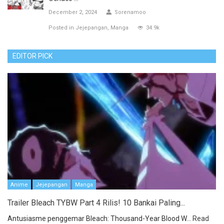
December 2, 2024
Sorenamoo
Posted in
Jejepangan
Manga
34.9k
EDITOR PICK
Anime
Jejepangan
Manga
Trailer Bleach TYBW Part 4 Rilis! 10 Bankai Paling...
Antusiasme penggemar Bleach: Thousand-Year Blood W...
Read