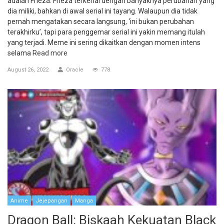
adalah Frieza. Frieza terkenal dengan banyaknya perubahan yang
dia miliki, bahkan di awal serial ini tayang. Walaupun dia tidak
pernah mengatakan secara langsung, ‘ini bukan perubahan
terakhirku’, tapi para penggemar serial ini yakin memang itulah
yang terjadi. Meme ini sering dikaitkan dengan momen intens
selama
Read more
August 26, 2022
Oracle
778
Anime
Jejepangan
Manga
Dragon Ball: Biskaah Kekuatan Black