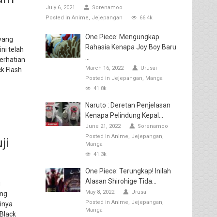
July 6, 2021
Sorenamoo
Posted in
Anime
Jejepangan
66.4k
One Piece: Mengungkap
 yang
Rahasia Kenapa Joy Boy Baru
ni telah
...
erhatian
March 16, 2022
Urusai
k Flash
Posted in
Jejepangan
Manga
41.8k
Naruto : Deretan Penjelasan
Kenapa Pelindung Kepal...
June 21, 2022
Sorenamoo
Posted in
Anime
Jejepangan
ji
Manga
41.3k
One Piece: Terungkap! Inilah
Alasan Shirohige Tida...
g
May 8, 2022
Urusai
ang
Posted in
Anime
Jejepangan
rinya
Manga
 Black