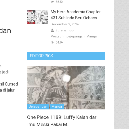
38.5k
My Hero Academia Chapter
431 Sub Indo Beri Ochaco ...
December 2, 2024
 dan
Sorenamoo
Posted in
Jejepangan
Manga
34.9k
EDITOR PICK
n
 jadi
il Cursed
di jalur
Jejepangan
Manga
One Piece 1189: Luffy Kalah dari
Imu Meski Pakai M...