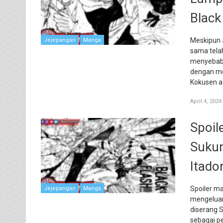
Black
Meskipun J
Jejepangan
Manga
sama telah
menyebabka
dengan me
Kokusen ad
April 4, 2024
Spoil
Sukun
Itado
Spoiler m
Jejepangan
Manga
mengeluar
diserang S
sebagai pe