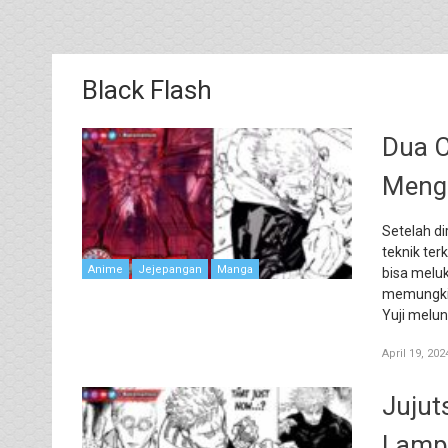
Black Flash
Dua C
Meng
Setelah d
teknik ter
Anime
Jejepangan
Manga
bisa melu
memungkin
Yuji melu
April 19, 202
Jujut
Lampa