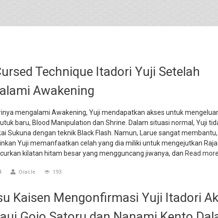
ursed Technique Itadori Yuji Setelah
alami Awakening
irinya mengalami Awakening, Yuji mendapatkan akses untuk mengelua
kutuk baru, Blood Manipulation dan Shrine. Dalam situasi normal, Yuji ti
kai Sukuna dengan teknik Black Flash. Namun, Larue sangat membantu,
kan Yuji memanfaatkan celah yang dia miliki untuk mengejutkan Raja
ncurkan kilatan hitam besar yang mengguncang jiwanya, dan
Read mor
4
Oracle
193
su Kaisen Mengonfirmasi Yuji Itadori A
ui Gojo Satoru dan Nanami Kento Da