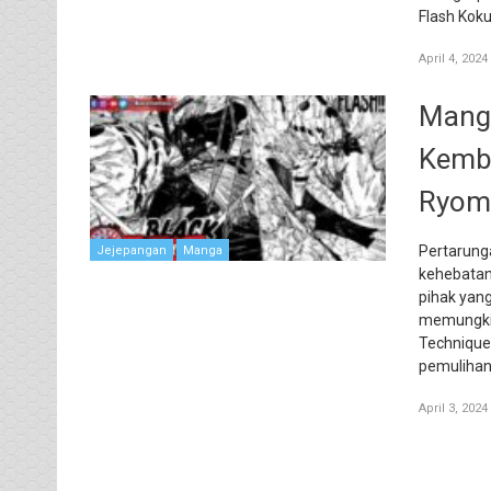
Flash Koku
April 4, 2024
Manga
Kemba
Ryom
Pertarung
Jejepangan
Manga
kehebatan
pihak yang
memungkin
Technique 
pemulihan,
April 3, 2024