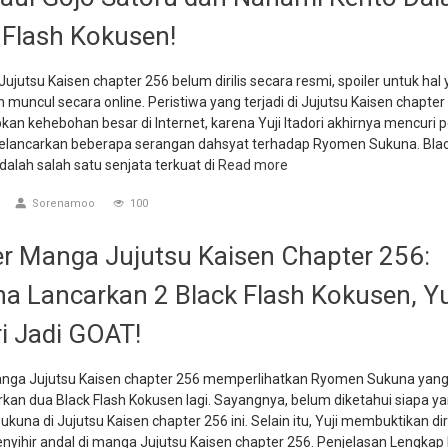
 Flash Kokusen!
ujutsu Kaisen chapter 256 belum dirilis secara resmi, spoiler untuk hal
 muncul secara online. Peristiwa yang terjadi di Jujutsu Kaisen chapter i
n kehebohan besar di Internet, karena Yuji Itadori akhirnya mencuri p
lancarkan beberapa serangan dahsyat terhadap Ryomen Sukuna. Blac
alah salah satu senjata terkuat di
Read more
Sorenamoo
100
er Manga Jujutsu Kaisen Chapter 256:
a Lancarkan 2 Black Flash Kokusen, Yu
ri Jadi GOAT!
anga Jujutsu Kaisen chapter 256 memperlihatkan Ryomen Sukuna yan
kan dua Black Flash Kokusen lagi. Sayangnya, belum diketahui siapa y
ukuna di Jujutsu Kaisen chapter 256 ini. Selain itu, Yuji membuktikan di
nyihir andal di manga Jujutsu Kaisen chapter 256. Penjelasan Lengkap