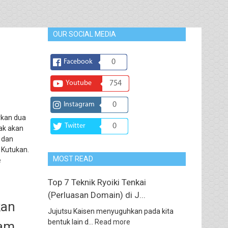
OUR SOCIAL MEDIA
Facebook
0
Youtube
754
Instagram
0
rkan dua
Twitter
0
dak akan
 dan
 Kutukan.
MOST READ
e
Top 7 Teknik Ryoiki Tenkai
(Perluasan Domain) di J...
kan
Jujutsu Kaisen menyuguhkan pada kita
bentuk lain d...
Read more
lam