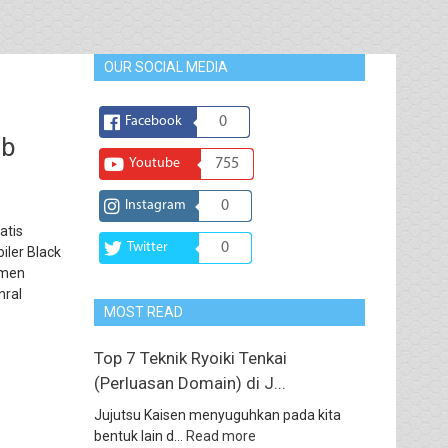
OUR SOCIAL MEDIA
Facebook
0
ub
Youtube
755
Instagram
0
atis
Twitter
0
iler Black
omen
nral
MOST READ
Top 7 Teknik Ryoiki Tenkai
(Perluasan Domain) di J...
Jujutsu Kaisen menyuguhkan pada kita
bentuk lain d...
Read more