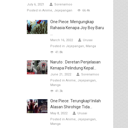
July 6, 2021
Sorenamoo
Posted in
Anime
Jejepangan
66.4k
One Piece: Mengungkap
Rahasia Kenapa Joy Boy Baru
...
March 16, 2022
Urusai
Posted in
Jejepangan
Manga
41.8k
Naruto : Deretan Penjelasan
Kenapa Pelindung Kepal...
June 21, 2022
Sorenamoo
Posted in
Anime
Jejepangan
Manga
41.3k
One Piece: Terungkap! Inilah
Alasan Shirohige Tida...
May 8, 2022
Urusai
Posted in
Anime
Jejepangan
Manga