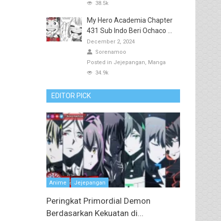
38.5k
My Hero Academia Chapter
431 Sub Indo Beri Ochaco ...
December 2, 2024
Sorenamoo
Posted in
Jejepangan
Manga
34.9k
EDITOR PICK
Anime
Jejepangan
Peringkat Primordial Demon
Berdasarkan Kekuatan di...