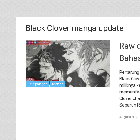
Black Clover manga update
Raw d
Bahas
Pertarung
Black Clo
Jejepangan
Manga
miliknya 
memanfaat
Clover ch
Separuh
R
August 8, 20