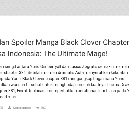
an Spoiler Manga Black Clover Chapte
a Indonesia: The Ultimate Mage!
an sengit antara Yuno Grinberryall dan Lucius Zogratis semakin meman
ver chapter 381. Setelah momen dramatis Asta menyerahkan kekuatan A
kepada Yuno, Black Clover chapter 381 mengungkap bagaimana Yuno
kan warisan tersebut untuk menghadapi musuh kuatnya, Lucius. Di aw
apter 381, Finral Roulacase memperhatikan perubahan luar biasa pada 
ead more
25
Sorenamoo
560