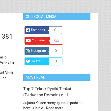
OUR SOCIAL MEDIA
Facebook
0
r 381
Youtube
755
Instagram
0
as di
Twitter
0
nti-Sihir
al Black
MOST READ
Yuno.
Top 7 Teknik Ryoiki Tenkai
(Perluasan Domain) di J...
Jujutsu Kaisen menyuguhkan pada kita
bentuk lain d...
Read more