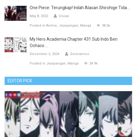
One Piece: Terungkap! Inilah Alasan Shirohige Tida...
May 8, 2022
Urusai
Posted in
Anime
Jejepangan
Manga
38.5k
My Hero Academia Chapter 431 Sub Indo Beri
Ochaco ...
December 2, 2024
Sorenamoo
Posted in
Jejepangan
Manga
34.9k
EDITOR PICK