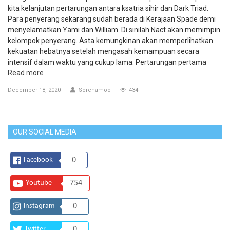
kita kelanjutan pertarungan antara ksatria sihir dan Dark Triad.
Para penyerang sekarang sudah berada di Kerajaan Spade demi
menyelamatkan Yami dan William. Di sinilah Nact akan memimpin
kelompok penyerang. Asta kemungkinan akan memperlihatkan
kekuatan hebatnya setelah mengasah kemampuan secara
intensif dalam waktu yang cukup lama. Pertarungan pertama
Read more
December 18, 2020
Sorenamoo
434
OUR SOCIAL MEDIA
Facebook
0
Youtube
754
Instagram
0
Twitter
0