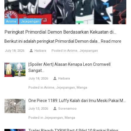
Anime
Jejepangan
Peringkat Primordial Demon Berdasarkan Kekuatan di...
Berikut ini adalah peringkat Primordial Demon dala...
Read more
July 18, 2026
Haibara
Posted in
Anime
Jejepangan
[Spoiler Alert] Alasan Kenapa Leon Cromwell
Sangat...
July 18, 2026
Haibara
Posted in
Anime
Jejepangan
Manga
One Piece 1189: Luffy Kalah dari Imu Meski Pakai M...
July 13, 2026
Sorenamoo
Posted in
Jejepangan
Manga
Trailer Bleach TYBW Part 4 Rilis! 10 Bankai Paling...