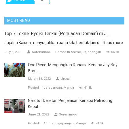
MOST READ
Top 7 Teknik Ryoiki Tenkai (Perluasan Domain) di J...
Jujutsu Kaisen menyuguhkan pada kita bentuk lain d...
Read more
July 6, 2021
Sorenamoo
Posted in
Anime
Jejepangan
66.4k
One Piece: Mengungkap Rahasia Kenapa Joy Boy
Baru ...
March 16, 2022
Urusai
Posted in
Jejepangan
Manga
41.8k
Naruto : Deretan Penjelasan Kenapa Pelindung
Kepal...
June 21, 2022
Sorenamoo
Posted in
Anime
Jejepangan
Manga
41.3k