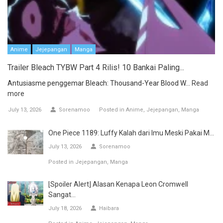
Anime
Jejepangan
Manga
Trailer Bleach TYBW Part 4 Rilis! 10 Bankai Paling...
Antusiasme penggemar Bleach: Thousand-Year Blood W...
Read
more
July 13, 2026
Sorenamoo
Posted in
Anime
Jejepangan
Manga
One Piece 1189: Luffy Kalah dari Imu Meski Pakai M...
July 13, 2026
Sorenamoo
Posted in
Jejepangan
Manga
[Spoiler Alert] Alasan Kenapa Leon Cromwell
Sangat...
July 18, 2026
Haibara