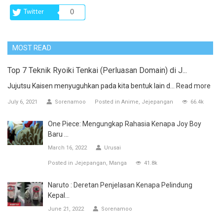
Twitter
0
MOST READ
Top 7 Teknik Ryoiki Tenkai (Perluasan Domain) di J...
Jujutsu Kaisen menyuguhkan pada kita bentuk lain d...
Read more
July 6, 2021
Sorenamoo
Posted in
Anime
Jejepangan
66.4k
One Piece: Mengungkap Rahasia Kenapa Joy Boy
Baru ...
March 16, 2022
Urusai
Posted in
Jejepangan
Manga
41.8k
Naruto : Deretan Penjelasan Kenapa Pelindung
Kepal...
June 21, 2022
Sorenamoo