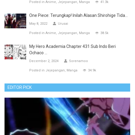
Posted in
Anime
Jejepangan
Manga
41.3k
One Piece: Terungkap! Inilah Alasan Shirohige Tida...
May 8, 2022
Urusai
Posted in
Anime
Jejepangan
Manga
38.5k
My Hero Academia Chapter 431 Sub Indo Beri
Ochaco ...
December 2, 2024
Sorenamoo
Posted in
Jejepangan
Manga
34.9k
EDITOR PICK