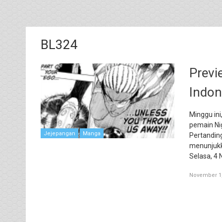
BL324
Previ
Indon
Minggu ini,
pemain Nig
Jejepangan
Manga
Pertandin
menunjukka
Selasa, 4
November 1,