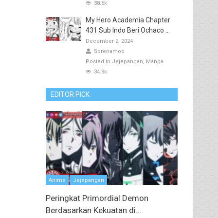
38.5k
My Hero Academia Chapter
431 Sub Indo Beri Ochaco ...
December 2, 2024
Sorenamoo
Posted in
Jejepangan
Manga
34.9k
EDITOR PICK
Anime
Jejepangan
Peringkat Primordial Demon
Berdasarkan Kekuatan di...