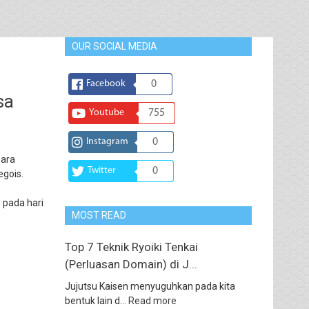
OUR SOCIAL MEDIA
Facebook
0
sa
Youtube
755
Instagram
0
para
Twitter
0
egois.
s pada hari
MOST READ
Top 7 Teknik Ryoiki Tenkai
(Perluasan Domain) di J...
Jujutsu Kaisen menyuguhkan pada kita
bentuk lain d...
Read more