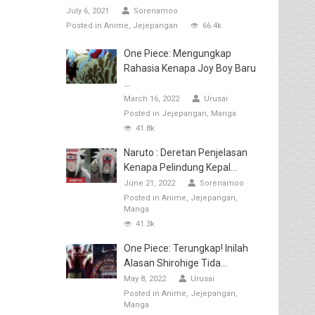
July 6, 2021
Sorenamoo
Posted in
Anime
Jejepangan
66.4k
One Piece: Mengungkap
Rahasia Kenapa Joy Boy Baru
...
March 16, 2022
Urusai
Posted in
Jejepangan
Manga
41.8k
Naruto : Deretan Penjelasan
Kenapa Pelindung Kepal...
June 21, 2022
Sorenamoo
Posted in
Anime
Jejepangan
Manga
41.3k
One Piece: Terungkap! Inilah
Alasan Shirohige Tida...
May 8, 2022
Urusai
Posted in
Anime
Jejepangan
Manga