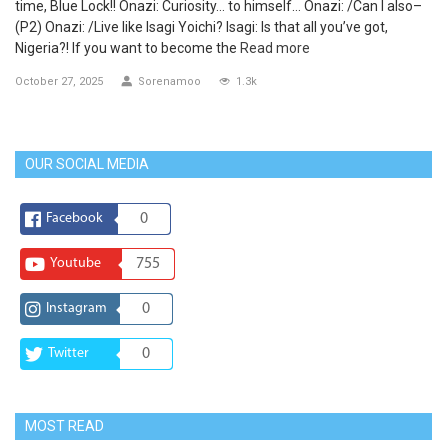
time, Blue Lock!! Onazi: Curiosity… to himself… Onazi: /Can I also–
(P2) Onazi: /Live like Isagi Yoichi? Isagi: Is that all you’ve got,
Nigeria?! If you want to become the
Read more
October 27, 2025
Sorenamoo
1.3k
OUR SOCIAL MEDIA
Facebook
0
Youtube
755
Instagram
0
Twitter
0
MOST READ