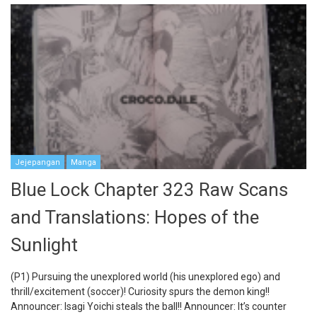
Jejepangan
Manga
Blue Lock Chapter 323 Raw Scans
and Translations: Hopes of the
Sunlight
(P1) Pursuing the unexplored world (his unexplored ego) and
thrill/excitement (soccer)! Curiosity spurs the demon king!!
Announcer: Isagi Yoichi steals the ball!! Announcer: It’s counter