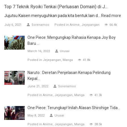
Top 7 Teknik Ryoiki Tenkai (Perluasan Domain) di J...
Jujutsu Kaisen menyuguhkan pada kita bentuk lain d...
Read more
July 6, 2021
Sorenamoo
Posted in
Anime
Jejepangan
66.4k
One Piece: Mengungkap Rahasia Kenapa Joy Boy
Baru ...
March 16, 2022
Urusai
Posted in
Jejepangan
Manga
41.8k
Naruto : Deretan Penjelasan Kenapa Pelindung
Kepal...
June 21, 2022
Sorenamoo
Posted in
Anime
Jejepangan
Manga
41.3k
One Piece: Terungkap! Inilah Alasan Shirohige Tida...
May 8, 2022
Urusai
Posted in
Anime
Jejepangan
Manga
38.5k