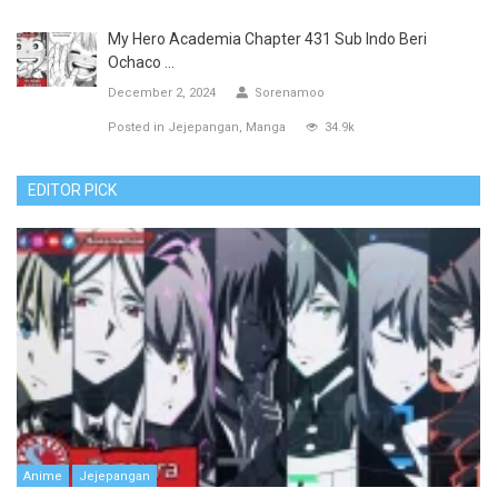
My Hero Academia Chapter 431 Sub Indo Beri
Ochaco ...
December 2, 2024
Sorenamoo
Posted in
Jejepangan
Manga
34.9k
EDITOR PICK
Anime
Jejepangan