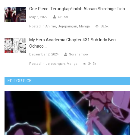
One Piece: Terungkap! Inilah Alasan Shirohige Tida...
May 8, 2022
Urusai
Posted in
Anime
Jejepangan
Manga
38.5k
My Hero Academia Chapter 431 Sub Indo Beri
Ochaco ...
December 2, 2024
Sorenamoo
Posted in
Jejepangan
Manga
34.9k
EDITOR PICK