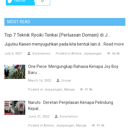
Twitter
0
MOST READ
Top 7 Teknik Ryoiki Tenkai (Perluasan Domain) di J...
Jujutsu Kaisen menyuguhkan pada kita bentuk lain d...
Read more
July 6, 2021
Sorenamoo
Posted in
Anime
Jejepangan
66.4k
One Piece: Mengungkap Rahasia Kenapa Joy Boy
Baru ...
March 16, 2022
Urusai
Posted in
Jejepangan
Manga
41.8k
Naruto : Deretan Penjelasan Kenapa Pelindung
Kepal...
June 21, 2022
Sorenamoo
Posted in
Anime
Jejepangan
Manga
41.3k