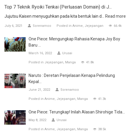
Top 7 Teknik Ryoiki Tenkai (Perluasan Domain) di J...
Jujutsu Kaisen menyuguhkan pada kita bentuk lain d...
Read more
July 6, 2021
Sorenamoo
Posted in
Anime
Jejepangan
66.4k
One Piece: Mengungkap Rahasia Kenapa Joy Boy
Baru ...
March 16, 2022
Urusai
Posted in
Jejepangan
Manga
41.8k
Naruto : Deretan Penjelasan Kenapa Pelindung
Kepal...
June 21, 2022
Sorenamoo
Posted in
Anime
Jejepangan
Manga
41.3k
One Piece: Terungkap! Inilah Alasan Shirohige Tida...
May 8, 2022
Urusai
Posted in
Anime
Jejepangan
Manga
38.5k