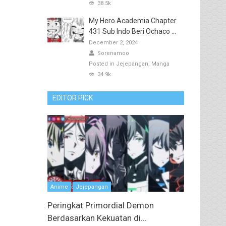
38.5k
My Hero Academia Chapter
431 Sub Indo Beri Ochaco ...
December 2, 2024
Sorenamoo
Posted in
Jejepangan
Manga
34.9k
EDITOR PICK
Anime
Jejepangan
Peringkat Primordial Demon
Berdasarkan Kekuatan di...