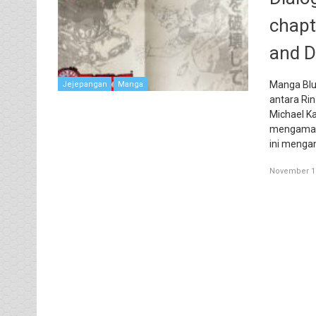
chapt
and D
Manga Blue
Jejepangan
Manga
antara Rin
Michael K
mengamank
ini mengan
November 10