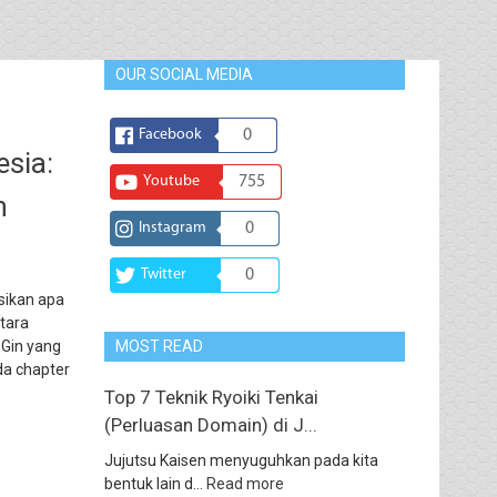
OUR SOCIAL MEDIA
Facebook
0
sia:
Youtube
755
n
Instagram
0
Twitter
0
sikan apa
ntara
 Gin yang
MOST READ
da chapter
Top 7 Teknik Ryoiki Tenkai
(Perluasan Domain) di J...
Jujutsu Kaisen menyuguhkan pada kita
bentuk lain d...
Read more