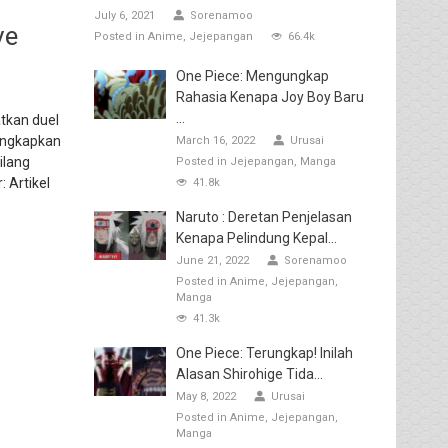
July 6, 2021
Sorenamoo
ve
Posted in
Anime
Jejepangan
66.4k
One Piece: Mengungkap
Rahasia Kenapa Joy Boy Baru
...
tkan duel
gungkapkan
March 16, 2022
Urusai
ilang
Posted in
Jejepangan
Manga
 Artikel
41.8k
Naruto : Deretan Penjelasan
Kenapa Pelindung Kepal...
June 21, 2022
Sorenamoo
Posted in
Anime
Jejepangan
Manga
41.3k
One Piece: Terungkap! Inilah
Alasan Shirohige Tida...
May 8, 2022
Urusai
Posted in
Anime
Jejepangan
Manga