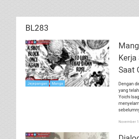
BL283
Manga
Kerja
Saat 
Dengan di
Jejepangan
Manga
yang telah
Yoichi Isa
menyelama
sebelumny
November 14
Dialo