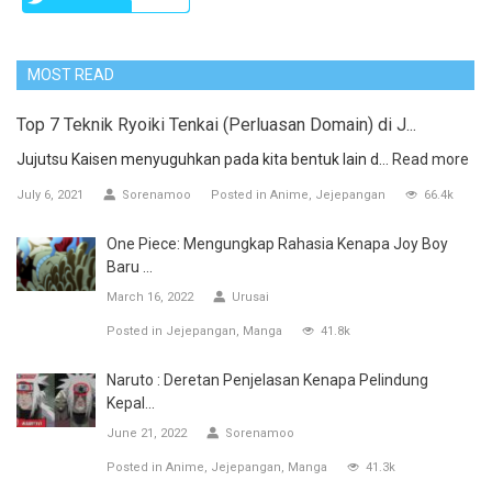
MOST READ
Top 7 Teknik Ryoiki Tenkai (Perluasan Domain) di J...
Jujutsu Kaisen menyuguhkan pada kita bentuk lain d...
Read more
July 6, 2021
Sorenamoo
Posted in
Anime
Jejepangan
66.4k
One Piece: Mengungkap Rahasia Kenapa Joy Boy
Baru ...
March 16, 2022
Urusai
Posted in
Jejepangan
Manga
41.8k
Naruto : Deretan Penjelasan Kenapa Pelindung
Kepal...
June 21, 2022
Sorenamoo
Posted in
Anime
Jejepangan
Manga
41.3k