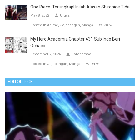
One Piece: Terungkap! Inilah Alasan Shirohige Tida...
May 8, 2022
Urusai
Posted in
Anime
Jejepangan
Manga
38.5k
My Hero Academia Chapter 431 Sub Indo Beri
Ochaco ...
December 2, 2024
Sorenamoo
Posted in
Jejepangan
Manga
34.9k
EDITOR PICK