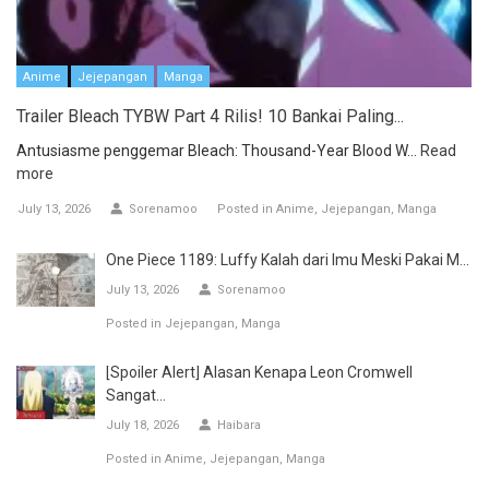
Anime
Jejepangan
Manga
Trailer Bleach TYBW Part 4 Rilis! 10 Bankai Paling...
Antusiasme penggemar Bleach: Thousand-Year Blood W...
Read
more
July 13, 2026
Sorenamoo
Posted in
Anime
Jejepangan
Manga
One Piece 1189: Luffy Kalah dari Imu Meski Pakai M...
July 13, 2026
Sorenamoo
Posted in
Jejepangan
Manga
[Spoiler Alert] Alasan Kenapa Leon Cromwell
Sangat...
July 18, 2026
Haibara
Posted in
Anime
Jejepangan
Manga