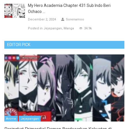
My Hero Academia Chapter 431 Sub Indo Beri
Ochaco ...
December 2, 2024
Sorenamoo
Posted in
Jejepangan
Manga
34.9k
EDITOR PICK
Anime
Jejepangan