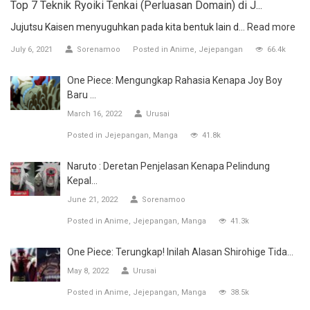
Top 7 Teknik Ryoiki Tenkai (Perluasan Domain) di J...
Jujutsu Kaisen menyuguhkan pada kita bentuk lain d...
Read more
July 6, 2021
Sorenamoo
Posted in
Anime
Jejepangan
66.4k
One Piece: Mengungkap Rahasia Kenapa Joy Boy
Baru ...
March 16, 2022
Urusai
Posted in
Jejepangan
Manga
41.8k
Naruto : Deretan Penjelasan Kenapa Pelindung
Kepal...
June 21, 2022
Sorenamoo
Posted in
Anime
Jejepangan
Manga
41.3k
One Piece: Terungkap! Inilah Alasan Shirohige Tida...
May 8, 2022
Urusai
Posted in
Anime
Jejepangan
Manga
38.5k