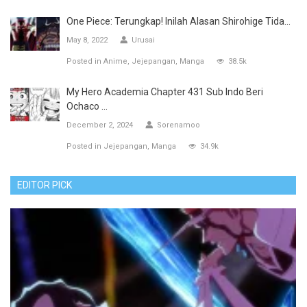
One Piece: Terungkap! Inilah Alasan Shirohige Tida...
May 8, 2022
Urusai
Posted in
Anime
Jejepangan
Manga
38.5k
My Hero Academia Chapter 431 Sub Indo Beri
Ochaco ...
December 2, 2024
Sorenamoo
Posted in
Jejepangan
Manga
34.9k
EDITOR PICK