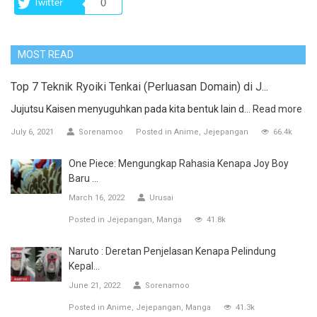
Twitter
0
MOST READ
Top 7 Teknik Ryoiki Tenkai (Perluasan Domain) di J...
Jujutsu Kaisen menyuguhkan pada kita bentuk lain d...
Read more
July 6, 2021
Sorenamoo
Posted in
Anime
Jejepangan
66.4k
One Piece: Mengungkap Rahasia Kenapa Joy Boy
Baru ...
March 16, 2022
Urusai
Posted in
Jejepangan
Manga
41.8k
Naruto : Deretan Penjelasan Kenapa Pelindung
Kepal...
June 21, 2022
Sorenamoo
Posted in
Anime
Jejepangan
Manga
41.3k