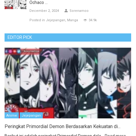
Ochaco ...
December 2, 2024
Sorenamoo
Posted in
Jejepangan
Manga
34.9k
EDITOR PICK
Anime
Jejepangan
Peringkat Primordial Demon Berdasarkan Kekuatan di...
Berikut ini adalah peringkat Primordial Demon dala...
Read more