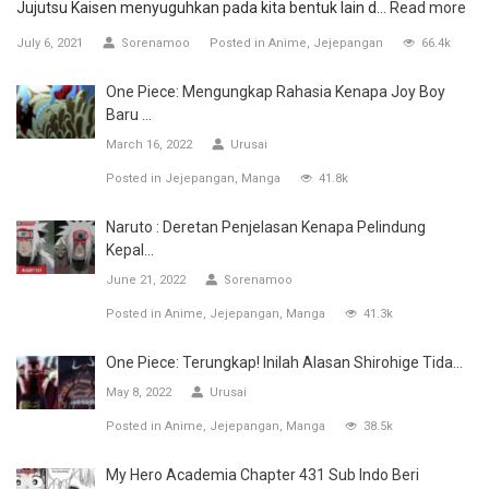
Jujutsu Kaisen menyuguhkan pada kita bentuk lain d...
Read more
July 6, 2021
Sorenamoo
Posted in
Anime
Jejepangan
66.4k
One Piece: Mengungkap Rahasia Kenapa Joy Boy
Baru ...
March 16, 2022
Urusai
Posted in
Jejepangan
Manga
41.8k
Naruto : Deretan Penjelasan Kenapa Pelindung
Kepal...
June 21, 2022
Sorenamoo
Posted in
Anime
Jejepangan
Manga
41.3k
One Piece: Terungkap! Inilah Alasan Shirohige Tida...
May 8, 2022
Urusai
Posted in
Anime
Jejepangan
Manga
38.5k
My Hero Academia Chapter 431 Sub Indo Beri