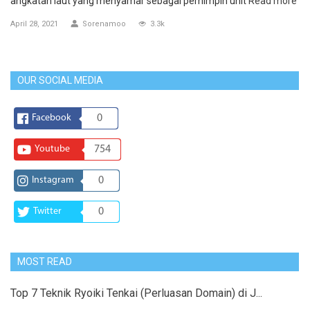
angkatan laut yang menyamar sebagai pemimpin unit
Read more
April 28, 2021
Sorenamoo
3.3k
OUR SOCIAL MEDIA
Facebook
0
Youtube
754
Instagram
0
Twitter
0
MOST READ
Top 7 Teknik Ryoiki Tenkai (Perluasan Domain) di J...