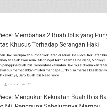
iece: Membahas 2 Buah Iblis yang Pun
tas Khusus Terhadap Serangan Haki
 dan Haki merupakan sumber kekuatan di serial One Piece. Kekuatan bua
kenalkan sejak awal serial. Mengingat tokoh utama One Piece, Monkey D
 pengguna buah iblis. Sementara kekuatan Haki mulai dikenalkan di t
i sekaligus memecahkan misteri mengapa Luffy bisa merasa kesakitan k
eh kakeknya, Garp. Buah iblis
Read more
Haibara
102
iece: Mengukur Kekuatan Buah Iblis Ba
no Mi, Pengguna Sebelumnya Mampu