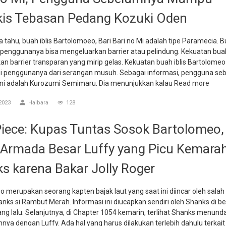
is Tebasan Pedang Kozuki Oden
ta tahu, buah iblis Bartolomoeo, Bari Bari no Mi adalah tipe Paramecia. B
enggunanya bisa mengeluarkan barrier atau pelindung. Kekuatan buah
n barrier transparan yang mirip gelas. Kekuatan buah iblis Bartolomeo 
i penggunanya dari serangan musuh. Sebagai informasi, pengguna s
s ini adalah Kurozumi Semimaru. Dia menunjukkan kalau
Read more
2023
Haibara
128
iece: Kupas Tuntas Sosok Bartolomeo,
Armada Besar Luffy yang Picu Kemara
s karena Bakar Jolly Roger
 merupakan seorang kapten bajak laut yang saat ini diincar oleh salah
nks si Rambut Merah. Informasi ini diucapkan sendiri oleh Shanks di b
ng lalu. Selanjutnya, di Chapter 1054 kemarin, terlihat Shanks menund
ya dengan Luffy. Ada hal yang harus dilakukan terlebih dahulu terkai