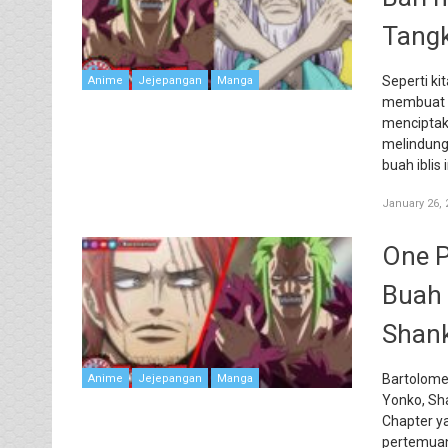
Tangk
Seperti ki
Anime
Jejepangan
Manga
membuat p
menciptaka
melindung
buah ibli
January 26, 
One P
Buah 
Shank
Bartolomeo
Anime
Jejepangan
Manga
Yonko, Sha
Chapter ya
pertemuann