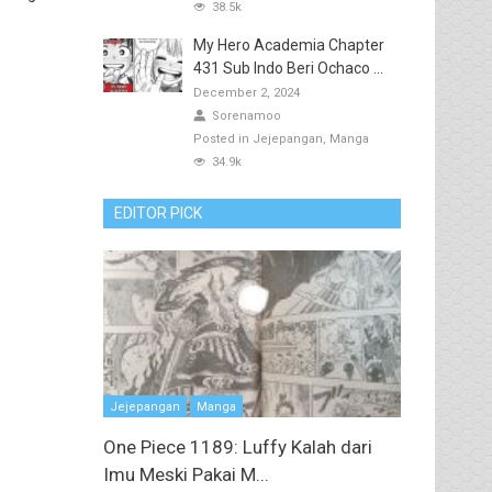
38.5k
My Hero Academia Chapter
431 Sub Indo Beri Ochaco ...
December 2, 2024
Sorenamoo
Posted in
Jejepangan
Manga
34.9k
EDITOR PICK
Jejepangan
Manga
One Piece 1189: Luffy Kalah dari
Imu Meski Pakai M...