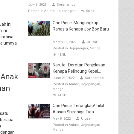
July 6, 2021
Sorenamoo
Posted in
Anime
Jejepangan
66.4k
One Piece: Mengungkap
uah ini
Rahasia Kenapa Joy Boy Baru
 ini
...
ini bisa
March 16, 2022
Urusai
ebelumnya
Posted in
Jejepangan
Manga
41.8k
Naruto : Deretan Penjelasan
Kenapa Pelindung Kepal...
 Anak
June 21, 2022
Sorenamoo
Posted in
Anime
Jejepangan
han
Manga
41.3k
One Piece: Terungkap! Inilah
Alasan Shirohige Tida...
 satu
May 8, 2022
Urusai
eberapa
Posted in
Anime
Jejepangan
a
Manga
t dengan