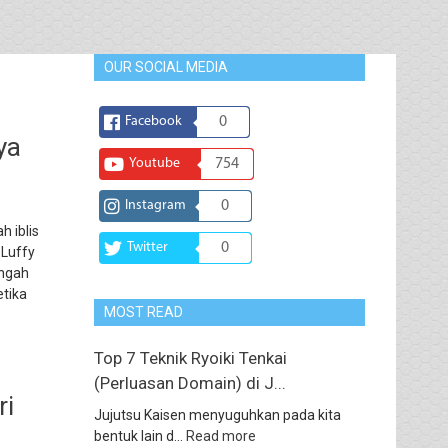
OUR SOCIAL MEDIA
Facebook
0
ya
Youtube
754
Instagram
0
h iblis
Twitter
0
 Luffy
engah
etika
MOST READ
Top 7 Teknik Ryoiki Tenkai
(Perluasan Domain) di J...
ri
Jujutsu Kaisen menyuguhkan pada kita
bentuk lain d...
Read more