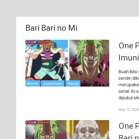
Bari Bari no Mi
One P
Imuni
Buah Iblis
sendiri di
Anime
Jejepangan
Manga
merupakan
serial. In
dipukul ol
May 12, 2023
One P
Bari 