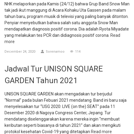
NHK melaporkan pada Kamis (24/12) bahwa Grup Band Snow Man
tak jadi ikut manggung di Acara Kohaku Uta Gassen pada malam
tahun baru, program musik di televisi yang paling banyak ditonton.
Penyiar menyebutkan bahwa salah satu anggota Snow Man
mendapatkan diagnosis positif corona. Dia adalah Ryota Miyadate
yang melakukan tes PCR dan didiagnosis positif corona.
Read
more
December 24, 2020
Sorenamoo
114
Jadwal Tur UNISON SQUARE
GARDEN Tahun 2021
UNISON SQUARE GARDEN akan mengadakan tur berjudul
“Normal” pada bulan Febuari 2021 mendatang. Band ini baru saja
menyelesaikan tur “USG 2020: LIVE (on the) SEAT” pada 11
Desember 2020 di Nagoya Congress Center, Jepang. Tur
mendatang diselenggarakan karena mereka ingin “membuat
keributan seperti biasanya di tahun 2021” dan akan mengikuti
protokol kesehatan Covid-19 yang ditetapkan
Read more