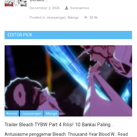
December 2, 2024
Sorenamoo
Posted in
Jejepangan
Manga
34.9k
EDITOR PICK
Anime
Jejepangan
Manga
Trailer Bleach TYBW Part 4 Rilis! 10 Bankai Paling...
Antusiasme penggemar Bleach: Thousand-Year Blood W...
Read