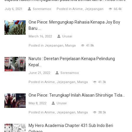
July 6, 2021
Sorenamoo
Posted in
Anime
Jejepangan
66.4k
One Piece: Mengungkap Rahasia Kenapa Joy Boy
Baru ...
March 16, 2022
Urusai
Posted in
Jejepangan
Manga
41.8k
Naruto : Deretan Penjelasan Kenapa Pelindung
Kepal...
June 21, 2022
Sorenamoo
Posted in
Anime
Jejepangan
Manga
41.3k
One Piece: Terungkap! Inilah Alasan Shirohige Tida...
May 8, 2022
Urusai
Posted in
Anime
Jejepangan
Manga
38.5k
My Hero Academia Chapter 431 Sub Indo Beri
Ochaco ...