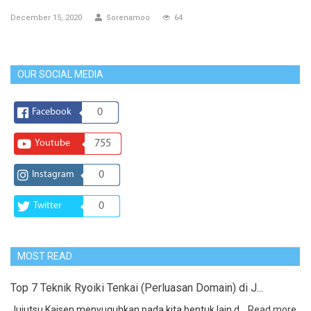
December 15, 2020
Sorenamoo
64
OUR SOCIAL MEDIA
Facebook
0
Youtube
755
Instagram
0
Twitter
0
MOST READ
Top 7 Teknik Ryoiki Tenkai (Perluasan Domain) di J...
Jujutsu Kaisen menyuguhkan pada kita bentuk lain d...
Read more