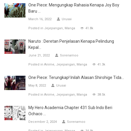
One Piece: Mengungkap Rahasia Kenapa Joy Boy
Baru ...
March 16, 2022
Urusai
Posted in
Jejepangan
Manga
41.8k
Naruto : Deretan Penjelasan Kenapa Pelindung
Kepal...
June 21, 2022
Sorenamoo
Posted in
Anime
Jejepangan
Manga
41.3k
One Piece: Terungkap! Inilah Alasan Shirohige Tida...
May 8, 2022
Urusai
Posted in
Anime
Jejepangan
Manga
38.5k
My Hero Academia Chapter 431 Sub Indo Beri
Ochaco ...
December 2, 2024
Sorenamoo
Posted in
Jejepangan
Manga
34.9k