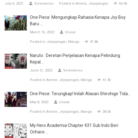
July 6, 2021
Sorenamoo
Posted in
Anime
Jejepangan
66.4k
One Piece: Mengungkap Rahasia Kenapa Joy Boy
Baru ...
March 16, 2022
Urusai
Posted in
Jejepangan
Manga
41.8k
Naruto : Deretan Penjelasan Kenapa Pelindung
Kepal...
June 21, 2022
Sorenamoo
Posted in
Anime
Jejepangan
Manga
41.3k
One Piece: Terungkap! Inilah Alasan Shirohige Tida...
May 8, 2022
Urusai
Posted in
Anime
Jejepangan
Manga
38.5k
My Hero Academia Chapter 431 Sub Indo Beri
Ochaco ...