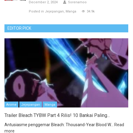
December 2, 2024
Sorenamoo
Posted in
Jejepangan
Manga
34.9k
EDITOR PICK
Anime
Jejepangan
Manga
Trailer Bleach TYBW Part 4 Rilis! 10 Bankai Paling...
Antusiasme penggemar Bleach: Thousand-Year Blood W...
Read
more