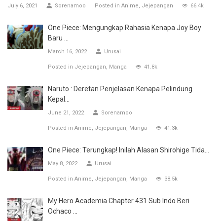
July 6, 2021
Sorenamoo
Posted in
Anime
Jejepangan
66.4k
One Piece: Mengungkap Rahasia Kenapa Joy Boy
Baru ...
March 16, 2022
Urusai
Posted in
Jejepangan
Manga
41.8k
Naruto : Deretan Penjelasan Kenapa Pelindung
Kepal...
June 21, 2022
Sorenamoo
Posted in
Anime
Jejepangan
Manga
41.3k
One Piece: Terungkap! Inilah Alasan Shirohige Tida...
May 8, 2022
Urusai
Posted in
Anime
Jejepangan
Manga
38.5k
My Hero Academia Chapter 431 Sub Indo Beri
Ochaco ...