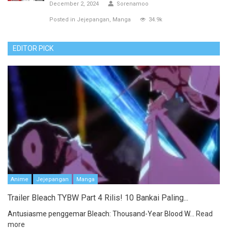
December 2, 2024
Sorenamoo
Posted in
Jejepangan
Manga
34.9k
EDITOR PICK
Anime
Jejepangan
Manga
Trailer Bleach TYBW Part 4 Rilis! 10 Bankai Paling...
Antusiasme penggemar Bleach: Thousand-Year Blood W...
Read
more